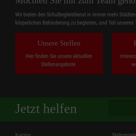
Möchten Sie mit zum Team gehö
und vieles mehr...
Wir bieten den Schulbegleitdienst in immer mehr Städten
Unsere pädagogischen Koordinationskräfte wählen au
körperlichen Behinderung zu begleiten, und Teil unseres
von Teambesprechungen kann Hilfestellung bei Hera
Unsere Stellen
Hier finden Sie unsere aktuellen
Interes
Stellenangebote.
we
Spendenbetra
Jetzt helfen
Karriere
Malteserord