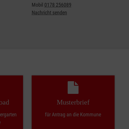
Mobil
0178 256089
Nachricht senden
oad
Muster­brief
dergarten
für Antrag an die Kommune
e