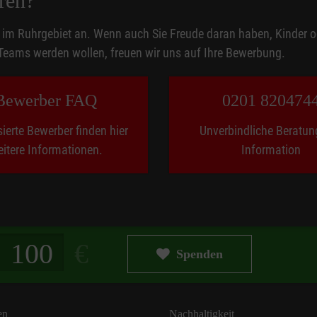
ren?
 im Ruhrgebiet an. Wenn auch Sie Freude daran haben, Kinder od
f Grundlage des Hilfeplans oder des festgestellten Bedarfes f
 Teams werden wollen, freuen wir uns auf Ihre Bewerbung.
usforderungen in der Schulbegleitung gegeben werden.
Bewerber FAQ
0201 820474
sierte Bewerber finden hier
Unverbindliche Beratun
itere Informationen.
Information
g in Euro
Spenden
en
Nachhaltigkeit