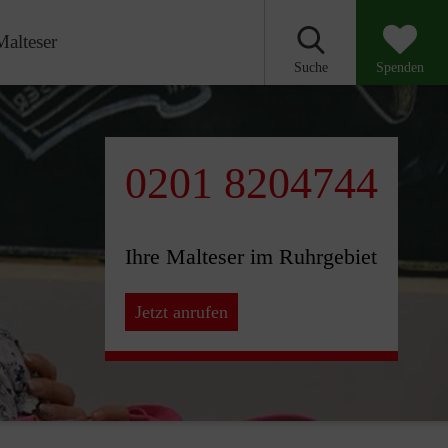
Malteser
Suche
Spenden
0201 8204744
Ihre Malteser im Ruhrgebiet
Jetzt anrufen