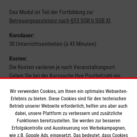
Das Modul ist Teil der Fortbildung zur
Betreuungsassistenz nach §53 SGB b SGB XI
.
Kursdauer:
30 Unterrichtseinheiten (à 45 Minuten)
Kosten:
Die Kosten variieren je nach Veranstaltungsort.
Geben Sie bei der Kurssuche Ihre Postleitzahl ein,
um genauere Informationen zu erhalten. Wir
Wir verwenden Cookies, um Ihnen ein optimales Webseiten-
akzeptieren in der Regel Bildungsgutscheine.
Erlebnis zu bieten. Diese Cookies sind für den technischen
Betrieb unserer Webseite erforderlich, helfen uns aber auch
Hinweis:
Hinweis:
dabei, unsere Plattform zu verbessern und zusätzliche
Schauen Sie auch unter der Kursart „Pflege-
Funktionen bereitzustellen. Sie werden zur besseren
Fortbildung“ nach passenden Angeboten.
Erfolgskontrolle und Aussteuerung von Werbekampagnen,
wie z.B. Google Ads, eingesetzt. Das bedeutet, dass Cookies