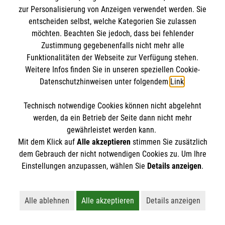
Jetzt anmelden >
zur Personalisierung von Anzeigen verwendet werden. Sie
entscheiden selbst, welche Kategorien Sie zulassen
möchten. Beachten Sie jedoch, dass bei fehlender
Zustimmung gegebenenfalls nicht mehr alle
Menschen mit Demenz verstehen
Funktionalitäten der Webseite zur Verfügung stehen.
Weitere Infos finden Sie in unseren speziellen Cookie-
und begleiten
Datenschutzhinweisen unter folgendem
Link
.
Technisch notwendige Cookies können nicht abgelehnt
werden, da ein Betrieb der Seite dann nicht mehr
gewährleistet werden kann.
Mit dem Klick auf
Alle akzeptieren
stimmen Sie zusätzlich
dem Gebrauch der nicht notwendigen Cookies zu. Um Ihre
Einstellungen anzupassen, wählen Sie
Details anzeigen
.
Alle ablehnen
Alle akzeptieren
Details anzeigen
Lehnt alle nicht-essentiellen Cookies ab
Akzeptiert alle Cookies einschließl
Öffnet detaillie