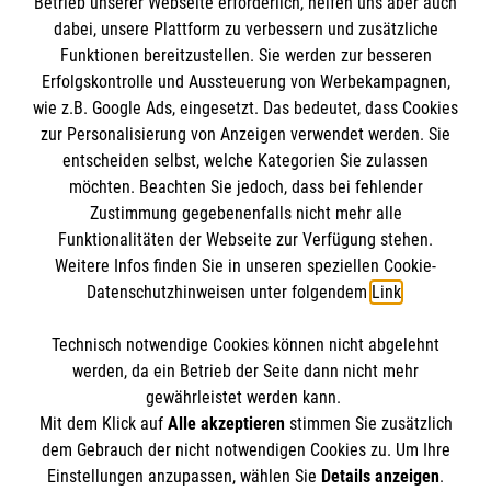
Betrieb unserer Webseite erforderlich, helfen uns aber auch
IBAN: DE10 3706 0120 1201 2000 12
dabei, unsere Plattform zu verbessern und zusätzliche
BIC: GENODED 1PA7
Funktionen bereitzustellen. Sie werden zur besseren
Erfolgskontrolle und Aussteuerung von Werbekampagnen,
wie z.B. Google Ads, eingesetzt. Das bedeutet, dass Cookies
zur Personalisierung von Anzeigen verwendet werden. Sie
entscheiden selbst, welche Kategorien Sie zulassen
möchten. Beachten Sie jedoch, dass bei fehlender
Zustimmung gegebenenfalls nicht mehr alle
Funktionalitäten der Webseite zur Verfügung stehen.
Weitere Infos finden Sie in unseren speziellen Cookie-
Newsletter abonnieren
Datenschutzhinweisen unter folgendem
Link
.
Technisch notwendige Cookies können nicht abgelehnt
Cookies verwalten
|
AGB
|
Impressum
|
Datenschutz
|
werden, da ein Betrieb der Seite dann nicht mehr
Barrierefreiheit
|
Kontakt
|
Sharepoint
|
Mediathek
gewährleistet werden kann.
Mit dem Klick auf
Alle akzeptieren
stimmen Sie zusätzlich
dem Gebrauch der nicht notwendigen Cookies zu. Um Ihre
Einstellungen anzupassen, wählen Sie
Details anzeigen
.