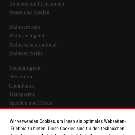
Angebote und Leistungen
Presse und Medien
Malteserorden
Malteser Jugend
Malteser International
Malteser Werke
Nachhaltigkeit
Prävention
Compliance
Transparenz
Spenden und Helfen
Spendenkonto
Wir verwenden Cookies, um Ihnen ein optimales Webseiten-
Empfänger: Malteser Hilfsdienst e.V.
Erlebnis zu bieten. Diese Cookies sind für den technischen