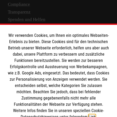
Compliance
Transparenz
Spenden und Helfen
Spendenkonto
Wir verwenden Cookies, um Ihnen ein optimales Webseiten-
Empfänger: Malteser Hilfsdienst e.V.
Erlebnis zu bieten. Diese Cookies sind für den technischen
Betrieb unserer Webseite erforderlich, helfen uns aber auch
IBAN: DE10 3706 0120 1201 2000 12
dabei, unsere Plattform zu verbessern und zusätzliche
BIC: GENODED 1PA7
Funktionen bereitzustellen. Sie werden zur besseren
Erfolgskontrolle und Aussteuerung von Werbekampagnen,
wie z.B. Google Ads, eingesetzt. Das bedeutet, dass Cookies
zur Personalisierung von Anzeigen verwendet werden. Sie
entscheiden selbst, welche Kategorien Sie zulassen
möchten. Beachten Sie jedoch, dass bei fehlender
Zustimmung gegebenenfalls nicht mehr alle
Funktionalitäten der Webseite zur Verfügung stehen.
Weitere Infos finden Sie in unseren speziellen Cookie-
Newsletter abonnieren
Datenschutzhinweisen unter folgendem
Link
.