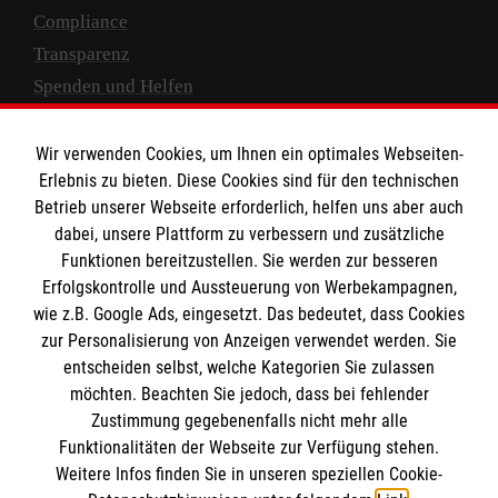
Compliance
Transparenz
Spenden und Helfen
Spendenkonto
Wir verwenden Cookies, um Ihnen ein optimales Webseiten-
Empfänger: Malteser Hilfsdienst e.V.
Erlebnis zu bieten. Diese Cookies sind für den technischen
Betrieb unserer Webseite erforderlich, helfen uns aber auch
IBAN: DE10 3706 0120 1201 2000 12
dabei, unsere Plattform zu verbessern und zusätzliche
BIC: GENODED 1PA7
Funktionen bereitzustellen. Sie werden zur besseren
Erfolgskontrolle und Aussteuerung von Werbekampagnen,
wie z.B. Google Ads, eingesetzt. Das bedeutet, dass Cookies
zur Personalisierung von Anzeigen verwendet werden. Sie
entscheiden selbst, welche Kategorien Sie zulassen
möchten. Beachten Sie jedoch, dass bei fehlender
Zustimmung gegebenenfalls nicht mehr alle
Funktionalitäten der Webseite zur Verfügung stehen.
Weitere Infos finden Sie in unseren speziellen Cookie-
Newsletter abonnieren