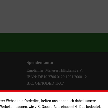
Spendenkonto
Empfänger: Malteser Hilfsdienst e.V.
IBAN: DE10 3706 0120 1201 2000 12
BIC: GENODED 1PA7
rer Webseite erforderlich, helfen uns aber auch dabei, unsere
 Werbekampagnen, wie z.B. Google Ads, eingesetzt. Das bedeutet,