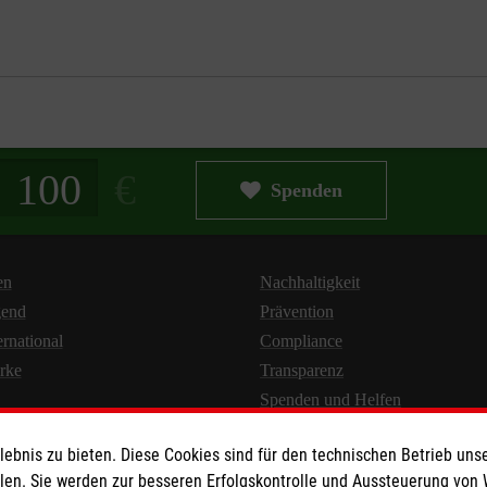
g in Euro
Spenden
en
Nachhaltigkeit
gend
Prävention
ernational
Compliance
rke
Transparenz
Spenden und Helfen
bnis zu bieten. Diese Cookies sind für den technischen Betrieb unse
llen. Sie werden zur besseren Erfolgskontrolle und Aussteuerung von