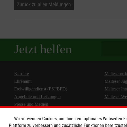
Zurück zu allen Meldungen
Spendenbetra
Jetzt helfen
Karriere
Malteserord
Ehrenamt
Malteser Ju
Freiwilligendienst (FSJ/BFD)
Malteser Int
Angebote und Leistungen
Malteser We
Presse und Medien
Wir verwenden Cookies, um Ihnen ein optimales Webseiten-Erle
Plattform zu verbessern und zusätzliche Funktionen bereitzuste