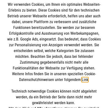
Spendenkonto
Wir verwenden Cookies, um Ihnen ein optimales Webseiten-
Empfänger: Malteser Hilfsdienst e.V.
Erlebnis zu bieten. Diese Cookies sind für den technischen
Betrieb unserer Webseite erforderlich, helfen uns aber auch
IBAN: DE10 3706 0120 1201 2000 12
dabei, unsere Plattform zu verbessern und zusätzliche
BIC: GENODED 1PA7
Funktionen bereitzustellen. Sie werden zur besseren
Erfolgskontrolle und Aussteuerung von Werbekampagnen,
wie z.B. Google Ads, eingesetzt. Das bedeutet, dass Cookies
zur Personalisierung von Anzeigen verwendet werden. Sie
entscheiden selbst, welche Kategorien Sie zulassen
möchten. Beachten Sie jedoch, dass bei fehlender
Zustimmung gegebenenfalls nicht mehr alle
Funktionalitäten der Webseite zur Verfügung stehen.
Weitere Infos finden Sie in unseren speziellen Cookie-
Newsletter abonnieren
Datenschutzhinweisen unter folgendem
Link
.
Technisch notwendige Cookies können nicht abgelehnt
Cookies verwalten
|
AGB
|
Impressum
|
Datenschutz
|
werden, da ein Betrieb der Seite dann nicht mehr
Barrierefreiheit
|
Kontakt
|
Sharepoint
|
Mediathek
gewährleistet werden kann.