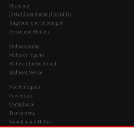
Ehrenamt
Freiwilligendienst (FSJ/BFD)
Angebote und Leistungen
Presse und Medien
Malteserorden
Malteser Jugend
Malteser International
Malteser Werke
Nachhaltigkeit
Prävention
Compliance
Transparenz
Spenden und Helfen