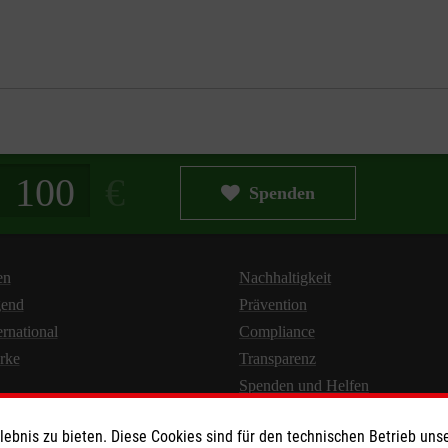
g in Euro
Spenden
en
Nachhaltigkeit
gend
Prävention
ernational
Compliance
rke
Transparenz
Spenden und Helfen
bnis zu bieten. Diese Cookies sind für den technischen Betrieb unse