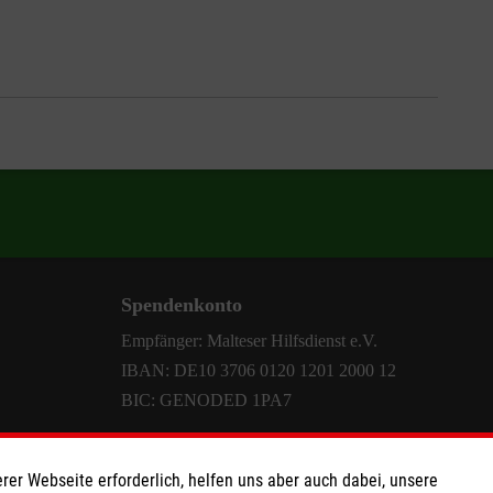
Spendenkonto
Empfänger: Malteser Hilfsdienst e.V.
IBAN: DE10 3706 0120 1201 2000 12
BIC: GENODED 1PA7
rer Webseite erforderlich, helfen uns aber auch dabei, unsere