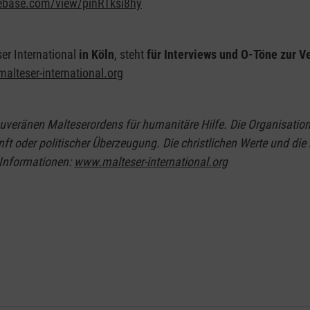
yebase.com/view/pinRTksi8hy
ser International
in Köln
, steht
für Interviews und O-Töne zur V
alteser-international.org
ouveränen Malteserordens für humanitäre Hilfe. Die Organisation l
t oder politischer Überzeugung. Die christlichen Werte und die 
 Informationen:
www.malteser-international.org