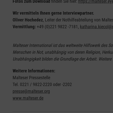
Fotos zum Download
finden Sie hier:
https://malteser.e
Wir vermitteln Ihnen gerne Interviewpartner.
Oliver Hochedez
, Leiter der Nothilfeabteilung von Malte
Vermittlung:
+49 (0)221 9822 -7181,
katharina.kiecol@m
Malteser International ist das weltweite Hilfswerk des S
Menschen in Not, unabhängig von deren Religion, Herkunf
Unabhängigkeit bilden die Grundlage der Arbeit. Weitere
Weitere Informationen:
Malteser Pressestelle
Tel. 0221 / 9822-2220 oder -2202
presse@malteser.org
www.malteser.de