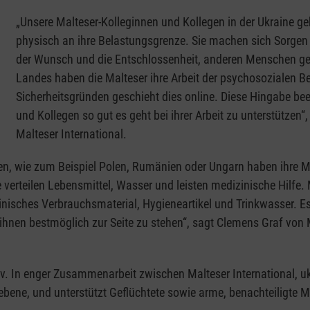
„Unsere Malteser-Kolleginnen und Kollegen in der Ukraine g
physisch an ihre Belastungsgrenze. Sie machen sich Sorgen u
der Wunsch und die Entschlossenheit, anderen Menschen gerad
Landes haben die Malteser ihre Arbeit der psychosozialen 
Sicherheitsgründen geschieht dies online. Diese Hingabe bee
und Kollegen so gut es geht bei ihrer Arbeit zu unterstützen“
Malteser International.
ten, wie zum Beispiel Polen, Rumänien oder Ungarn haben ihre M
ie verteilen Lebensmittel, Wasser und leisten medizinische Hilfe. 
zinisches Verbrauchsmaterial, Hygieneartikel und Trinkwasser. 
 ihnen bestmöglich zur Seite zu stehen“, sagt Clemens Graf von 
tiv. In enger Zusammenarbeit zwischen Malteser International, u
riebene, und unterstützt Geflüchtete sowie arme, benachteiligt