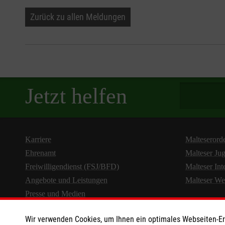
Zurück zu allen Meldungen
Spendenbetra
Jetzt helfen
Karriere
Malteserord
Ehrenamt
Malteser Ju
Freiwilligendienst (FSJ/BFD)
Malteser Int
Angebote und Leistungen
Malteser We
Presse und Medien
Wir verwenden Cookies, um Ihnen ein optimales Webseiten-Erle