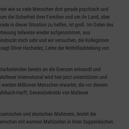
ehen wie so viele Menschen dort gerade psychisch und
m die Sicherheit ihrer Familien und um ihr Land, aber
e in dieser Situation zu helfen, ist groß. Im Osten des
Betreuung teilweise wieder aufgenommen, aus
indruckt mich sehr und wir versuchen, die Kolleginnen
, sagt Oliver Hochedez, Leiter der Nothilfeabteilung von
itarbeitenden bereits an die Grenzen entsandt und
Malteser International wird hier jetzt unterstützen und
Es werden Millionen Menschen erwartet, die vor diesem
Mirbach-Harff, Generalsekretär von Malteser
krainischen und deutschen Maltesern, leistet die
e Menschen mit warmen Mahlzeiten in ihren Suppenküchen.