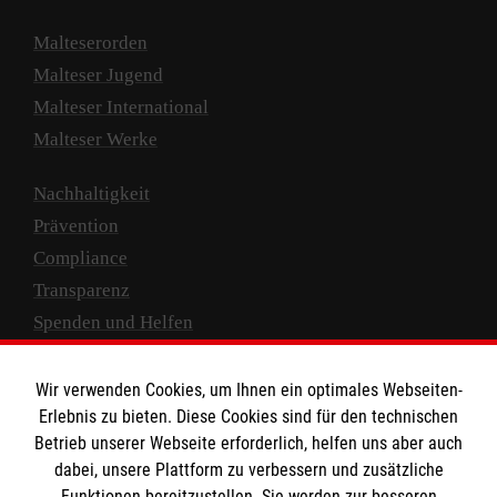
Malteserorden
Malteser Jugend
Malteser International
Malteser Werke
Nachhaltigkeit
Prävention
Compliance
Transparenz
Spenden und Helfen
Spendenkonto
Wir verwenden Cookies, um Ihnen ein optimales Webseiten-
Empfänger: Malteser Hilfsdienst e.V.
Erlebnis zu bieten. Diese Cookies sind für den technischen
Betrieb unserer Webseite erforderlich, helfen uns aber auch
IBAN: DE10 3706 0120 1201 2000 12
dabei, unsere Plattform zu verbessern und zusätzliche
BIC: GENODED 1PA7
Funktionen bereitzustellen. Sie werden zur besseren