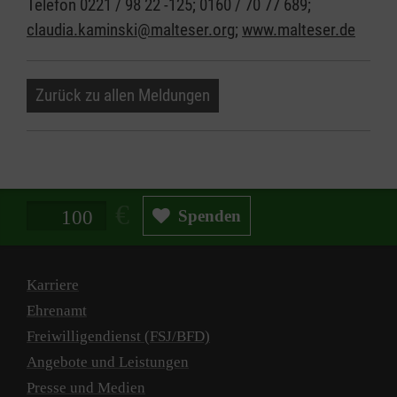
Telefon 0221 / 98 22 -125; 0160 / 70 77 689;
claudia.kaminski@malteser.org
;
www.malteser.de
Zurück zu allen Meldungen
Spendenbetrag in Euro
Spenden
Karriere
Ehrenamt
Freiwilligendienst (FSJ/BFD)
Angebote und Leistungen
Presse und Medien