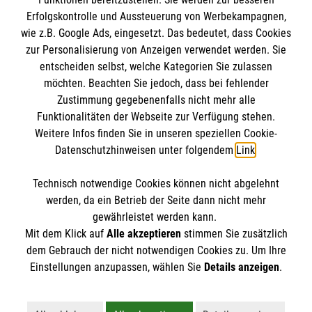
Erfolgskontrolle und Aussteuerung von Werbekampagnen,
wie z.B. Google Ads, eingesetzt. Das bedeutet, dass Cookies
zur Personalisierung von Anzeigen verwendet werden. Sie
entscheiden selbst, welche Kategorien Sie zulassen
möchten. Beachten Sie jedoch, dass bei fehlender
Zustimmung gegebenenfalls nicht mehr alle
Funktionalitäten der Webseite zur Verfügung stehen.
Weitere Infos finden Sie in unseren speziellen Cookie-
Newsletter abonnieren
Datenschutzhinweisen unter folgendem
Link
.
Technisch notwendige Cookies können nicht abgelehnt
Cookies verwalten
|
AGB
|
Impressum
|
Datenschutz
|
werden, da ein Betrieb der Seite dann nicht mehr
Barrierefreiheit
|
Kontakt
|
Sharepoint
|
Mediathek
gewährleistet werden kann.
Mit dem Klick auf
Alle akzeptieren
stimmen Sie zusätzlich
dem Gebrauch der nicht notwendigen Cookies zu. Um Ihre
Einstellungen anzupassen, wählen Sie
Details anzeigen
.