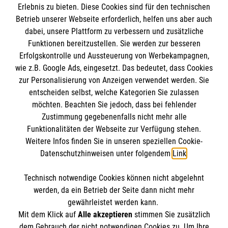
Empfänger: Malteser Hilfsdienst e.V.
Erlebnis zu bieten. Diese Cookies sind für den technischen
Betrieb unserer Webseite erforderlich, helfen uns aber auch
IBAN: DE10 3706 0120 1201 2000 12
dabei, unsere Plattform zu verbessern und zusätzliche
BIC: GENODED 1PA7
Funktionen bereitzustellen. Sie werden zur besseren
Erfolgskontrolle und Aussteuerung von Werbekampagnen,
wie z.B. Google Ads, eingesetzt. Das bedeutet, dass Cookies
zur Personalisierung von Anzeigen verwendet werden. Sie
entscheiden selbst, welche Kategorien Sie zulassen
möchten. Beachten Sie jedoch, dass bei fehlender
Zustimmung gegebenenfalls nicht mehr alle
Funktionalitäten der Webseite zur Verfügung stehen.
Weitere Infos finden Sie in unseren speziellen Cookie-
Newsletter abonnieren
Datenschutzhinweisen unter folgendem
Link
.
Technisch notwendige Cookies können nicht abgelehnt
Cookies verwalten
|
AGB
|
Impressum
|
Datenschutz
|
werden, da ein Betrieb der Seite dann nicht mehr
Barrierefreiheit
|
Kontakt
|
Sharepoint
|
Mediathek
gewährleistet werden kann.
Mit dem Klick auf
Alle akzeptieren
stimmen Sie zusätzlich
dem Gebrauch der nicht notwendigen Cookies zu. Um Ihre