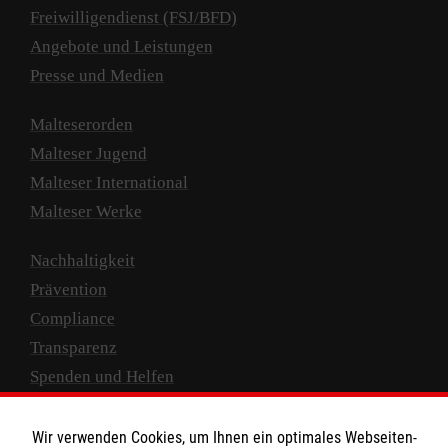
Freiwilligendienst (FSJ/BFD)
Angebote und Leistungen
Presse und Medien
Malteserorden
Malteser Jugend
Malteser International
Malteser Werke
Nachhaltigkeit
Prävention
Compliance
Transparenz
Spenden und Helfen
Spendenkonto
Wir verwenden Cookies, um Ihnen ein optimales Webseiten-