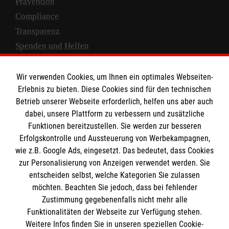
Prävention
Compliance
Transparenz
Spenden und Helfen
Spendenkonto
Wir verwenden Cookies, um Ihnen ein optimales Webseiten-
Empfänger: Malteser Hilfsdienst e.V.
Erlebnis zu bieten. Diese Cookies sind für den technischen
Betrieb unserer Webseite erforderlich, helfen uns aber auch
IBAN: DE10 3706 0120 1201 2000 12
dabei, unsere Plattform zu verbessern und zusätzliche
BIC: GENODED 1PA7
Funktionen bereitzustellen. Sie werden zur besseren
Erfolgskontrolle und Aussteuerung von Werbekampagnen,
wie z.B. Google Ads, eingesetzt. Das bedeutet, dass Cookies
zur Personalisierung von Anzeigen verwendet werden. Sie
entscheiden selbst, welche Kategorien Sie zulassen
möchten. Beachten Sie jedoch, dass bei fehlender
Zustimmung gegebenenfalls nicht mehr alle
Funktionalitäten der Webseite zur Verfügung stehen.
Weitere Infos finden Sie in unseren speziellen Cookie-