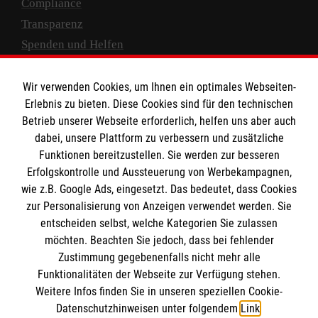
Compliance
Transparenz
Spenden und Helfen
Spendenkonto
Wir verwenden Cookies, um Ihnen ein optimales Webseiten-
Empfänger: Malteser Hilfsdienst e.V.
Erlebnis zu bieten. Diese Cookies sind für den technischen
Betrieb unserer Webseite erforderlich, helfen uns aber auch
IBAN: DE10 3706 0120 1201 2000 12
dabei, unsere Plattform zu verbessern und zusätzliche
BIC: GENODED 1PA7
Funktionen bereitzustellen. Sie werden zur besseren
Erfolgskontrolle und Aussteuerung von Werbekampagnen,
wie z.B. Google Ads, eingesetzt. Das bedeutet, dass Cookies
zur Personalisierung von Anzeigen verwendet werden. Sie
entscheiden selbst, welche Kategorien Sie zulassen
möchten. Beachten Sie jedoch, dass bei fehlender
Zustimmung gegebenenfalls nicht mehr alle
Funktionalitäten der Webseite zur Verfügung stehen.
Weitere Infos finden Sie in unseren speziellen Cookie-
Newsletter abonnieren
Datenschutzhinweisen unter folgendem
Link
.