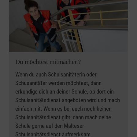
Malteser Gliederung einen
Schulsanitäter sind in erweiterter Erster Hilfe
Schulsanitätsdienst:
ausgebildet, das macht sie jedoch nicht zu
medizinischen Fachkräften oder
der mit der Fachausbildung hervorragend
psychologischen Krisenhelferinnen und
ausgebildet ist?
Krisenhelfern. Bevor der Schulsanitätsdienst
in dem Schülerinnen und Schüler den
alarmiert wird, sollte die Schule daher prüfen,
Dienst aktiv mitgestalten?
ob die Situation für die meist minderjährigen
der durch eine Lehrkraft der Schule
Du möchtest mitmachen?
Schulsanitäter und Schulsanitäterinnen
umfassend betreut wird?
zumutbar ist.
Wenn du auch Schulsanitäterin oder
der eine gute Anbindung an die Malteser
Schusanitäter werden möchtest, dann
hat und sich regelmäßig durch die
erkundige dich an deiner Schule, ob dort ein
Malteser fortbildet?
Schulsanitätsdienst angeboten wird und mach
der über einen vorbildlich ausgestatteten
einfach mit. Wenn es bei euch noch keinen
Sanitätsraum verfügt?
Schulsanitätsdienst gibt, dann mach deine
Dann können Sie jetzt Ihre Qualität mit einem
Schule gerne auf den Malteser
Zertifikat sichtbar machen.
Schulsanitätsdienst aufmerksam.