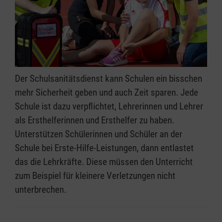
Qualifizierungsnachweis erhalten die
Schulsanitäterinnen und Schulsanitäter eine
Urkunde, die beispielsweise auch für den
Lebenslauf bei einer Bewerbung genutzt
werden kann.
Der Schulsanitätsdienst kann Schulen ein bisschen
Um das Gelernte zu erproben und zu festigen,
mehr Sicherheit geben und auch Zeit sparen. Jede
empfehlen wir regelmäßige Fortbildungen des
Schule ist dazu verpflichtet, Lehrerinnen und Lehrer
Schulsanitätsdienstes.
als Ersthelferinnen und Ersthelfer zu haben.
Unterstützen Schülerinnen und Schüler an der
Die Betreuungslehrkräfte haben auf Wunsch
Schule bei Erste-Hilfe-Leistungen, dann entlastet
die Möglichkeit, ebenfalls an der
das die Lehrkräfte. Diese müssen den Unterricht
Fachausbildung teilzunehmen.
zum Beispiel für kleinere Verletzungen nicht
unterbrechen.