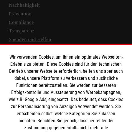
Nachhaltigkeit
Prävention
Compliance
Transparenz
Spenden und Helfen
Spendenkonto
Wir verwenden Cookies, um Ihnen ein optimales Webseiten-
Empfänger: Malteser Hilfsdienst e.V.
Erlebnis zu bieten. Diese Cookies sind für den technischen
Betrieb unserer Webseite erforderlich, helfen uns aber auch
IBAN: DE10 3706 0120 1201 2000 12
dabei, unsere Plattform zu verbessern und zusätzliche
BIC: GENODED 1PA7
Funktionen bereitzustellen. Sie werden zur besseren
Erfolgskontrolle und Aussteuerung von Werbekampagnen,
wie z.B. Google Ads, eingesetzt. Das bedeutet, dass Cookies
zur Personalisierung von Anzeigen verwendet werden. Sie
entscheiden selbst, welche Kategorien Sie zulassen
möchten. Beachten Sie jedoch, dass bei fehlender
Zustimmung gegebenenfalls nicht mehr alle