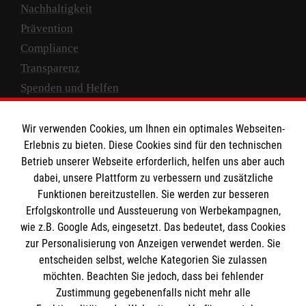
Nachhaltigkeit
Prävention
Compliance
Transparenz
Spenden und Helfen
Spendenkonto
Wir verwenden Cookies, um Ihnen ein optimales Webseiten-
Empfänger: Malteser Hilfsdienst e.V.
Erlebnis zu bieten. Diese Cookies sind für den technischen
Betrieb unserer Webseite erforderlich, helfen uns aber auch
IBAN: DE10 3706 0120 1201 2000 12
dabei, unsere Plattform zu verbessern und zusätzliche
BIC: GENODED 1PA7
Funktionen bereitzustellen. Sie werden zur besseren
Erfolgskontrolle und Aussteuerung von Werbekampagnen,
wie z.B. Google Ads, eingesetzt. Das bedeutet, dass Cookies
zur Personalisierung von Anzeigen verwendet werden. Sie
entscheiden selbst, welche Kategorien Sie zulassen
möchten. Beachten Sie jedoch, dass bei fehlender
Zustimmung gegebenenfalls nicht mehr alle