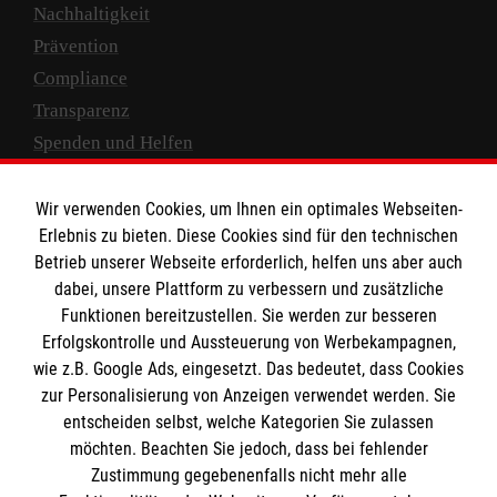
Nachhaltigkeit
Prävention
Compliance
Transparenz
Spenden und Helfen
Spendenkonto
Wir verwenden Cookies, um Ihnen ein optimales Webseiten-
Empfänger: Malteser Hilfsdienst e.V.
Erlebnis zu bieten. Diese Cookies sind für den technischen
Betrieb unserer Webseite erforderlich, helfen uns aber auch
IBAN: DE10 3706 0120 1201 2000 12
dabei, unsere Plattform zu verbessern und zusätzliche
BIC: GENODED 1PA7
Funktionen bereitzustellen. Sie werden zur besseren
Erfolgskontrolle und Aussteuerung von Werbekampagnen,
wie z.B. Google Ads, eingesetzt. Das bedeutet, dass Cookies
zur Personalisierung von Anzeigen verwendet werden. Sie
entscheiden selbst, welche Kategorien Sie zulassen
möchten. Beachten Sie jedoch, dass bei fehlender
Zustimmung gegebenenfalls nicht mehr alle