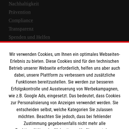
Nachhaltigkeit
Prävention
Compliance
Transparenz
Spenden und Helfen
Spendenkonto
Wir verwenden Cookies, um Ihnen ein optimales Webseiten-
Empfänger: Malteser Hilfsdienst e.V.
Erlebnis zu bieten. Diese Cookies sind für den technischen
Betrieb unserer Webseite erforderlich, helfen uns aber auch
IBAN: DE10 3706 0120 1201 2000 12
dabei, unsere Plattform zu verbessern und zusätzliche
BIC: GENODED 1PA7
Funktionen bereitzustellen. Sie werden zur besseren
Erfolgskontrolle und Aussteuerung von Werbekampagnen,
wie z.B. Google Ads, eingesetzt. Das bedeutet, dass Cookies
zur Personalisierung von Anzeigen verwendet werden. Sie
entscheiden selbst, welche Kategorien Sie zulassen
möchten. Beachten Sie jedoch, dass bei fehlender
Zustimmung gegebenenfalls nicht mehr alle