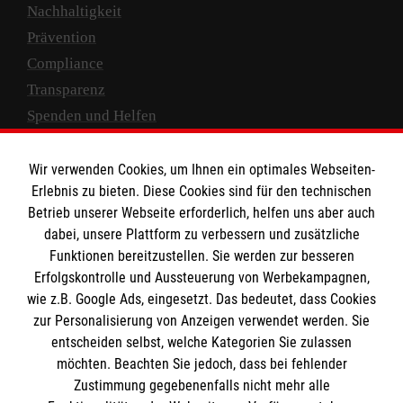
Nachhaltigkeit
Prävention
Compliance
Transparenz
Spenden und Helfen
Spendenkonto
Wir verwenden Cookies, um Ihnen ein optimales Webseiten-
Empfänger: Malteser Hilfsdienst e.V.
Erlebnis zu bieten. Diese Cookies sind für den technischen
Betrieb unserer Webseite erforderlich, helfen uns aber auch
IBAN: DE10 3706 0120 1201 2000 12
dabei, unsere Plattform zu verbessern und zusätzliche
BIC: GENODED 1PA7
Funktionen bereitzustellen. Sie werden zur besseren
Erfolgskontrolle und Aussteuerung von Werbekampagnen,
wie z.B. Google Ads, eingesetzt. Das bedeutet, dass Cookies
zur Personalisierung von Anzeigen verwendet werden. Sie
entscheiden selbst, welche Kategorien Sie zulassen
möchten. Beachten Sie jedoch, dass bei fehlender
Zustimmung gegebenenfalls nicht mehr alle