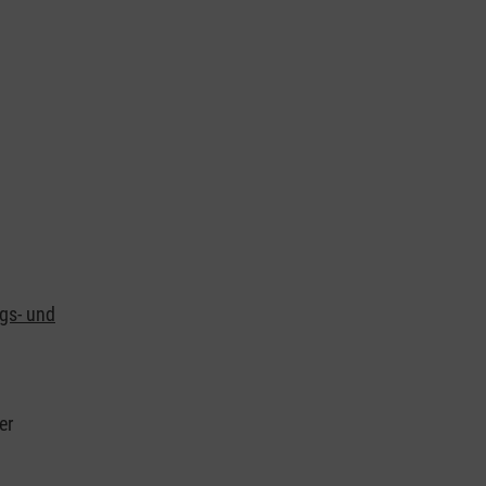
ngs- und
er