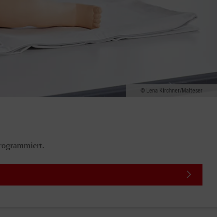
Lena Kirchner/Malteser
rogrammiert.