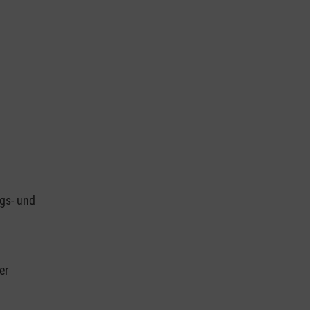
ngs- und
er