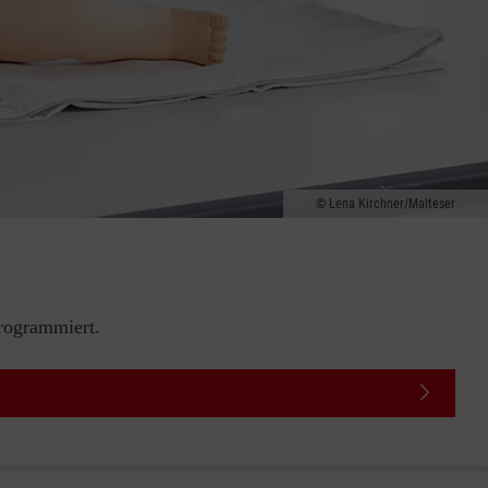
Lena Kirchner/Malteser
rogrammiert.