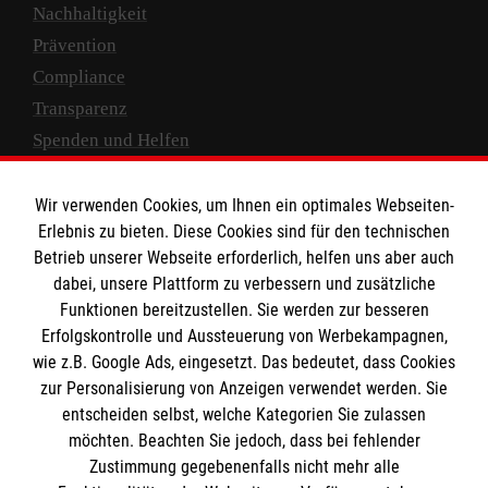
Nachhaltigkeit
Prävention
Compliance
Transparenz
Spenden und Helfen
Spendenkonto
Wir verwenden Cookies, um Ihnen ein optimales Webseiten-
Empfänger: Malteser Hilfsdienst e.V.
Erlebnis zu bieten. Diese Cookies sind für den technischen
Betrieb unserer Webseite erforderlich, helfen uns aber auch
IBAN: DE10 3706 0120 1201 2000 12
dabei, unsere Plattform zu verbessern und zusätzliche
BIC: GENODED 1PA7
Funktionen bereitzustellen. Sie werden zur besseren
Erfolgskontrolle und Aussteuerung von Werbekampagnen,
wie z.B. Google Ads, eingesetzt. Das bedeutet, dass Cookies
zur Personalisierung von Anzeigen verwendet werden. Sie
entscheiden selbst, welche Kategorien Sie zulassen
möchten. Beachten Sie jedoch, dass bei fehlender
Zustimmung gegebenenfalls nicht mehr alle