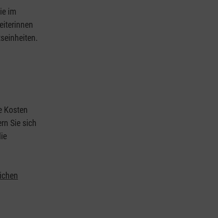
ie im
eiterinnen
tseinheiten.
ie Kosten
rn Sie sich
ie
lichen