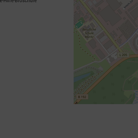
e-Hilfe-Broschüre
+
−
⇧