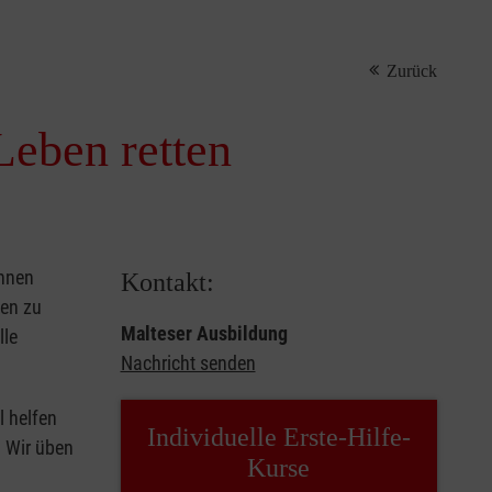
Zurück
Leben retten
önnen
Kontakt:
sen zu
Malteser Ausbildung
lle
Nachricht senden
l helfen
Individuelle Erste-Hilfe-
. Wir üben
Kurse