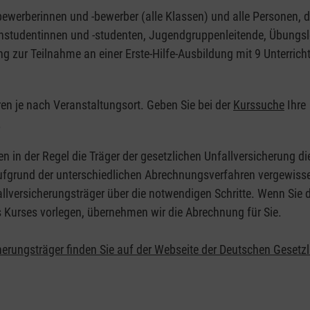
nbewerberinnen und -bewerber (alle Klassen) und alle Personen, d
zinstudentinnen und -studenten, Jugendgruppenleitende, Übungsl
ng zur Teilnahme an einer Erste-Hilfe-Ausbildung mit 9 Unterrich
eren je nach Veranstaltungsort. Geben Sie bei der
Kurssuche
Ihre
.
en in der Regel die Träger der gesetzlichen Unfallversicherung d
 Aufgrund der unterschiedlichen Abrechnungsverfahren vergewisse
allversicherungsträger über die notwendigen Schritte. Wenn Sie d
s Kurses vorlegen, übernehmen wir die Abrechnung für Sie.
herungsträger finden Sie auf der Webseite der Deutschen Gesetz