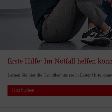
Erste Hilfe: Im Notfall helfen kön
Lernen Sie hier die Grundkenntnisse in Erster Hilfe ken
Jetzt buchen