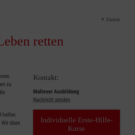
Zurück
Leben retten
önnen
Kontakt:
sen zu
Malteser Ausbildung
lle
Nachricht senden
l helfen
Individuelle Erste-Hilfe-
. Wir üben
Kurse