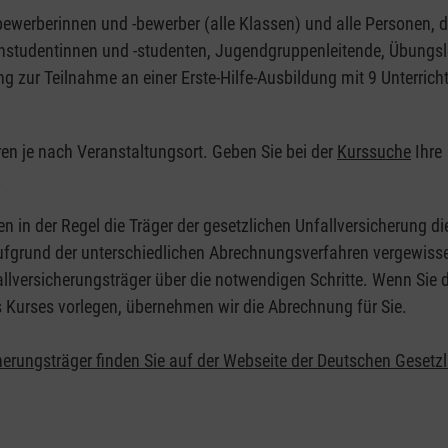
nbewerberinnen und -bewerber (alle Klassen) und alle Personen, d
zinstudentinnen und -studenten, Jugendgruppenleitende, Übungsl
ng zur Teilnahme an einer Erste-Hilfe-Ausbildung mit 9 Unterrich
eren je nach Veranstaltungsort. Geben Sie bei der
Kurssuche
Ihre
.
en in der Regel die Träger der gesetzlichen Unfallversicherung d
 Aufgrund der unterschiedlichen Abrechnungsverfahren vergewisse
allversicherungsträger über die notwendigen Schritte. Wenn Sie d
s Kurses vorlegen, übernehmen wir die Abrechnung für Sie.
herungsträger finden Sie auf der Webseite der Deutschen Gesetz