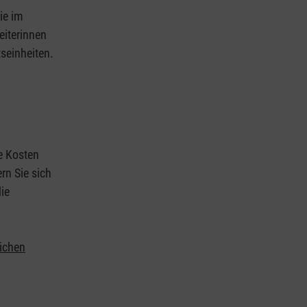
ie im
eiterinnen
tseinheiten.
ie Kosten
rn Sie sich
ie
lichen