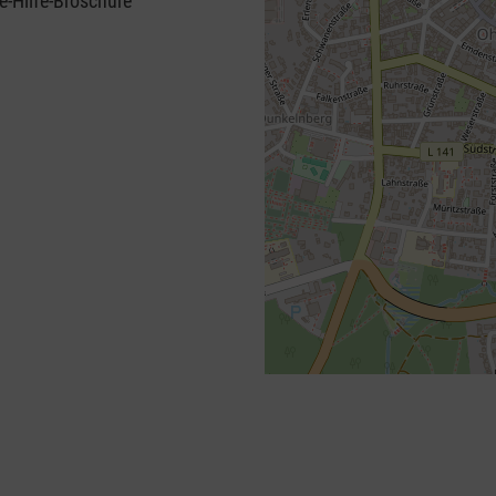
e-Hilfe-Broschüre
+
−
⇧