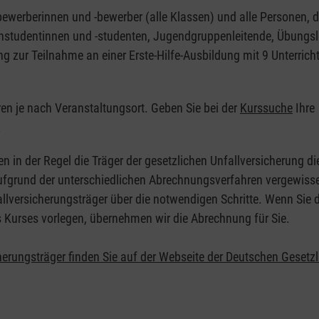
nbewerberinnen und -bewerber (alle Klassen) und alle Personen, d
zinstudentinnen und -studenten, Jugendgruppenleitende, Übungsl
ng zur Teilnahme an einer Erste-Hilfe-Ausbildung mit 9 Unterrich
eren je nach Veranstaltungsort. Geben Sie bei der
Kurssuche
Ihre
.
en in der Regel die Träger der gesetzlichen Unfallversicherung d
 Aufgrund der unterschiedlichen Abrechnungsverfahren vergewisse
allversicherungsträger über die notwendigen Schritte. Wenn Sie d
s Kurses vorlegen, übernehmen wir die Abrechnung für Sie.
herungsträger finden Sie auf der Webseite der Deutschen Gesetz