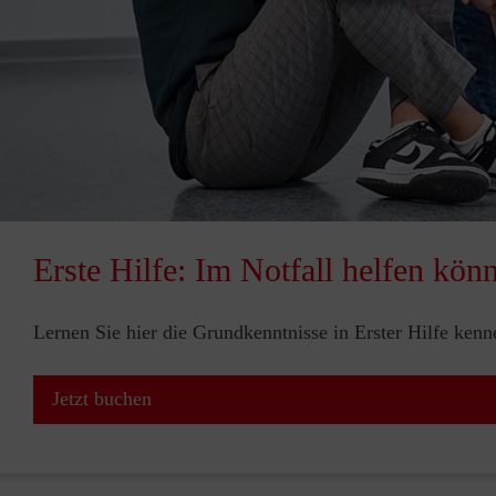
Erste Hilfe: Im Notfall helfen kön
Lernen Sie hier die Grundkenntnisse in Erster Hilfe ken
Jetzt buchen