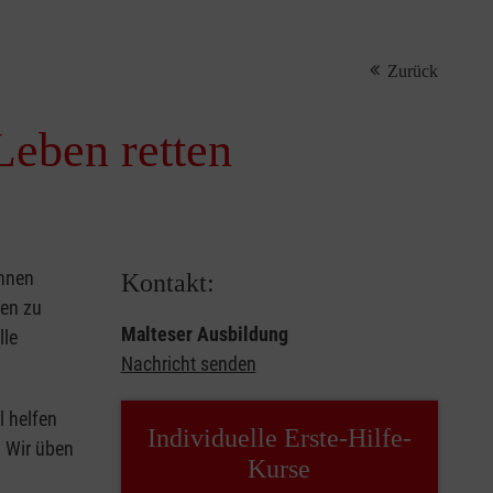
Zurück
Leben retten
önnen
Kontakt:
sen zu
Malteser Ausbildung
lle
Nachricht senden
l helfen
Individuelle Erste-Hilfe-
. Wir üben
Kurse