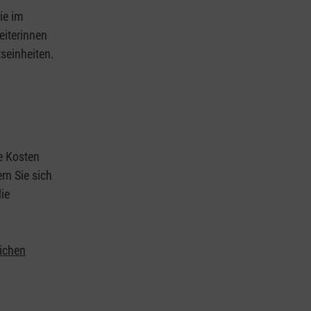
ie im
eiterinnen
tseinheiten.
ie Kosten
rn Sie sich
ie
lichen