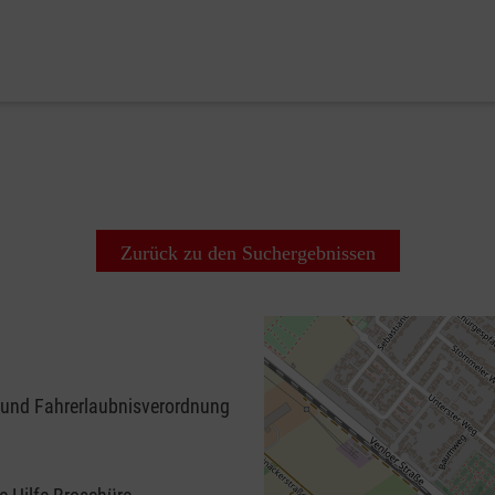
Zurück zu den Suchergebnissen
 und Fahrerlaubnisverordnung