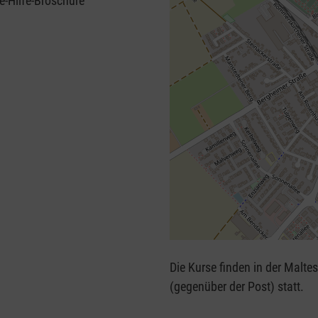
e-Hilfe-Broschüre
+
−
Die Kurse finden in der Malte
⇧
(gegenüber der Post) statt.