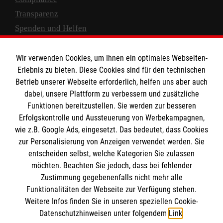
Transparenz
Spenden und Helfen
Spendenkonto
Wir verwenden Cookies, um Ihnen ein optimales Webseiten-
Empfänger: Malteser Hilfsdienst e.V.
Erlebnis zu bieten. Diese Cookies sind für den technischen
Betrieb unserer Webseite erforderlich, helfen uns aber auch
IBAN: DE10 3706 0120 1201 2000 12
dabei, unsere Plattform zu verbessern und zusätzliche
BIC: GENODED 1PA7
Funktionen bereitzustellen. Sie werden zur besseren
Erfolgskontrolle und Aussteuerung von Werbekampagnen,
wie z.B. Google Ads, eingesetzt. Das bedeutet, dass Cookies
zur Personalisierung von Anzeigen verwendet werden. Sie
entscheiden selbst, welche Kategorien Sie zulassen
möchten. Beachten Sie jedoch, dass bei fehlender
Zustimmung gegebenenfalls nicht mehr alle
Funktionalitäten der Webseite zur Verfügung stehen.
Weitere Infos finden Sie in unseren speziellen Cookie-
Newsletter abonnieren
Datenschutzhinweisen unter folgendem
Link
.