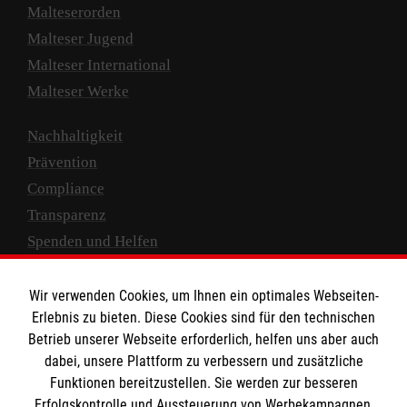
Malteserorden
Malteser Jugend
Malteser International
Malteser Werke
Nachhaltigkeit
Prävention
Compliance
Transparenz
Spenden und Helfen
Spendenkonto
Wir verwenden Cookies, um Ihnen ein optimales Webseiten-
Empfänger: Malteser Hilfsdienst e.V.
Erlebnis zu bieten. Diese Cookies sind für den technischen
Betrieb unserer Webseite erforderlich, helfen uns aber auch
IBAN: DE10 3706 0120 1201 2000 12
dabei, unsere Plattform zu verbessern und zusätzliche
BIC: GENODED 1PA7
Funktionen bereitzustellen. Sie werden zur besseren
Erfolgskontrolle und Aussteuerung von Werbekampagnen,