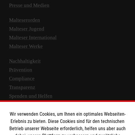
Presse und Medien
Malteserorden
Malteser Jugend
Malteser International
Malteser Werke
Nachhaltigkeit
Prävention
Compliance
Transparenz
Spenden und Helfen
Spendenkonto
Wir verwenden Cookies, um Ihnen ein optimales Webseiten-
Empfänger: Malteser Hilfsdienst e.V.
Erlebnis zu bieten. Diese Cookies sind für den technischen
Betrieb unserer Webseite erforderlich, helfen uns aber auch
IBAN: DE10 3706 0120 1201 2000 12