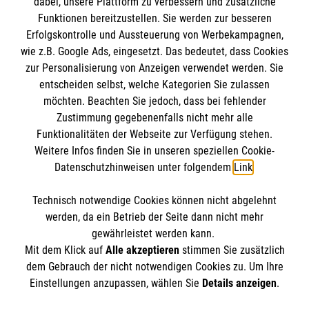
dabei, unsere Plattform zu verbessern und zusätzliche
BIC: GENODED 1PA7
Funktionen bereitzustellen. Sie werden zur besseren
Erfolgskontrolle und Aussteuerung von Werbekampagnen,
wie z.B. Google Ads, eingesetzt. Das bedeutet, dass Cookies
zur Personalisierung von Anzeigen verwendet werden. Sie
entscheiden selbst, welche Kategorien Sie zulassen
möchten. Beachten Sie jedoch, dass bei fehlender
Zustimmung gegebenenfalls nicht mehr alle
Funktionalitäten der Webseite zur Verfügung stehen.
Weitere Infos finden Sie in unseren speziellen Cookie-
Newsletter abonnieren
Datenschutzhinweisen unter folgendem
Link
.
Technisch notwendige Cookies können nicht abgelehnt
Cookies verwalten
|
AGB
|
Impressum
|
Datenschutz
|
werden, da ein Betrieb der Seite dann nicht mehr
Barrierefreiheit
|
Kontakt
|
Sharepoint
|
Mediathek
gewährleistet werden kann.
Mit dem Klick auf
Alle akzeptieren
stimmen Sie zusätzlich
dem Gebrauch der nicht notwendigen Cookies zu. Um Ihre
Einstellungen anzupassen, wählen Sie
Details anzeigen
.