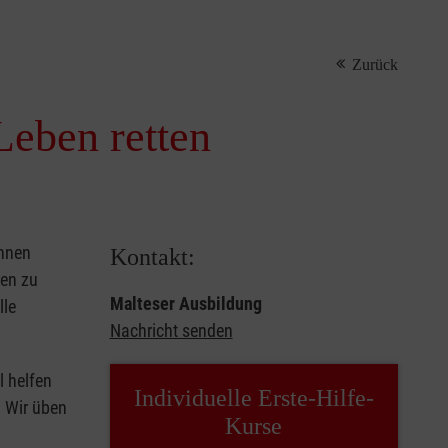
Zurück
Leben retten
önnen
Kontakt:
sen zu
Malteser Ausbildung
lle
Nachricht senden
l helfen
Individuelle Erste-Hilfe-
. Wir üben
Kurse