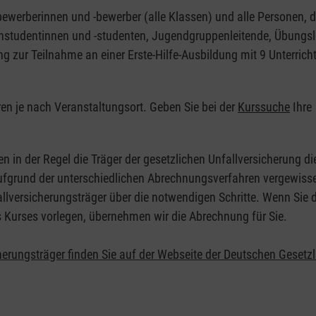
nbewerberinnen und -bewerber (alle Klassen) und alle Personen, d
zinstudentinnen und -studenten, Jugendgruppenleitende, Übungsl
ng zur Teilnahme an einer Erste-Hilfe-Ausbildung mit 9 Unterrich
eren je nach Veranstaltungsort. Geben Sie bei der
Kurssuche
Ihre
.
en in der Regel die Träger der gesetzlichen Unfallversicherung d
 Aufgrund der unterschiedlichen Abrechnungsverfahren vergewisse
allversicherungsträger über die notwendigen Schritte. Wenn Sie d
s Kurses vorlegen, übernehmen wir die Abrechnung für Sie.
herungsträger finden Sie auf der Webseite der Deutschen Gesetz