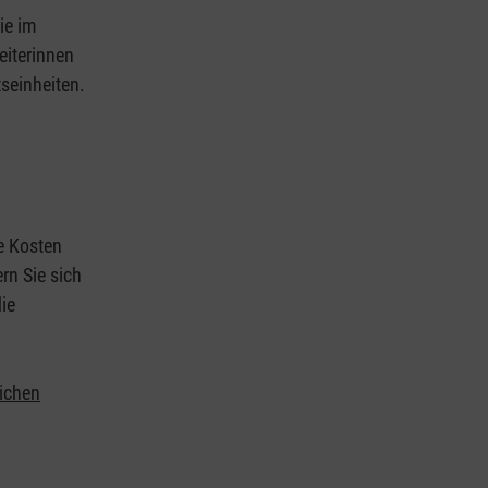
ie im
eiterinnen
tseinheiten.
ie Kosten
rn Sie sich
ie
lichen