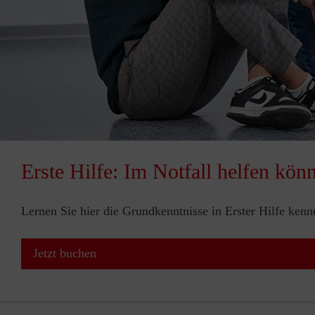
Erste Hilfe: Im Notfall helfen kön
Lernen Sie hier die Grundkenntnisse in Erster Hilfe ken
Jetzt buchen