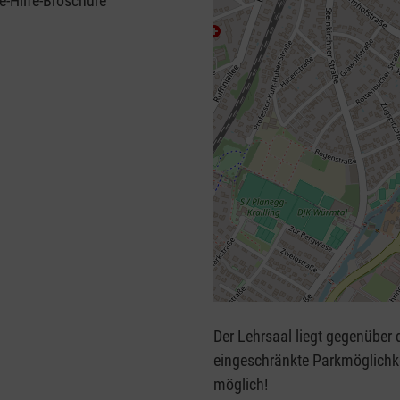
e-Hilfe-Broschüre
+
−
Der Lehrsaal liegt gegenüber d
⇧
eingeschränkte Parkmöglichke
möglich!