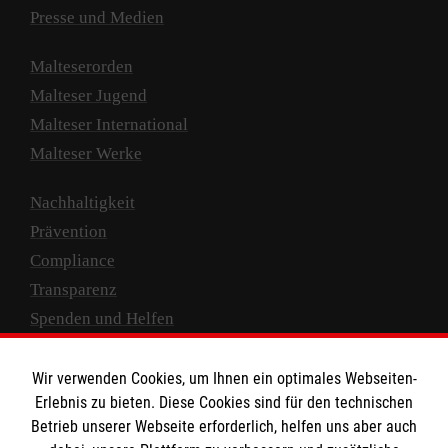
Presse und Medien
Malteserorden
Malteser Jugend
Malteser International
Malteser Werke
Nachhaltigkeit
Prävention
Compliance
Transparenz
Spenden und Helfen
Spendenkonto
Wir verwenden Cookies, um Ihnen ein optimales Webseiten-
Empfänger: Malteser Hilfsdienst e.V.
Erlebnis zu bieten. Diese Cookies sind für den technischen
Betrieb unserer Webseite erforderlich, helfen uns aber auch
IBAN: DE10 3706 0120 1201 2000 12