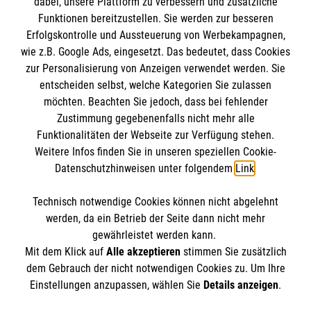
dabei, unsere Plattform zu verbessern und zusätzliche
BIC: GENODED 1PA7
Funktionen bereitzustellen. Sie werden zur besseren
Erfolgskontrolle und Aussteuerung von Werbekampagnen,
wie z.B. Google Ads, eingesetzt. Das bedeutet, dass Cookies
zur Personalisierung von Anzeigen verwendet werden. Sie
entscheiden selbst, welche Kategorien Sie zulassen
möchten. Beachten Sie jedoch, dass bei fehlender
Zustimmung gegebenenfalls nicht mehr alle
Funktionalitäten der Webseite zur Verfügung stehen.
Weitere Infos finden Sie in unseren speziellen Cookie-
Newsletter abonnieren
Datenschutzhinweisen unter folgendem
Link
.
Technisch notwendige Cookies können nicht abgelehnt
Cookies verwalten
|
AGB
|
Impressum
|
Datenschutz
|
werden, da ein Betrieb der Seite dann nicht mehr
Barrierefreiheit
|
Kontakt
|
Sharepoint
|
Mediathek
gewährleistet werden kann.
Mit dem Klick auf
Alle akzeptieren
stimmen Sie zusätzlich
dem Gebrauch der nicht notwendigen Cookies zu. Um Ihre
Einstellungen anzupassen, wählen Sie
Details anzeigen
.