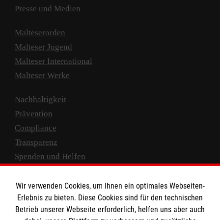
Presse und Medien
Malteserorden
Malteser Jugend
Malteser International
Malteser Werke
Nachhaltigkeit
Prävention
Compliance
Transparenz
Spenden und Helfen
Spendenkonto
Wir verwenden Cookies, um Ihnen ein optimales Webseiten-
Empfänger: Malteser Hilfsdienst e.V.
Erlebnis zu bieten. Diese Cookies sind für den technischen
Betrieb unserer Webseite erforderlich, helfen uns aber auch
IBAN: DE10 3706 0120 1201 2000 12