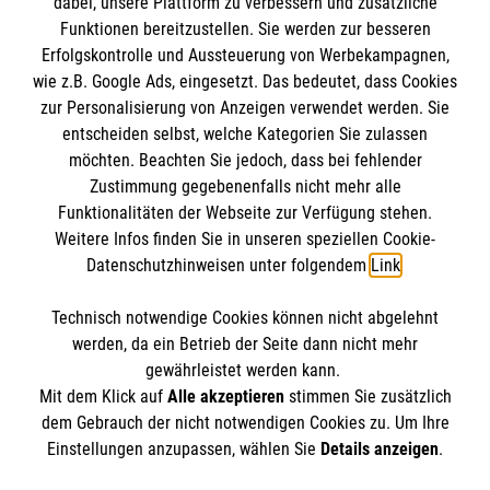
dabei, unsere Plattform zu verbessern und zusätzliche
BIC: GENODED 1PA7
Funktionen bereitzustellen. Sie werden zur besseren
Erfolgskontrolle und Aussteuerung von Werbekampagnen,
wie z.B. Google Ads, eingesetzt. Das bedeutet, dass Cookies
zur Personalisierung von Anzeigen verwendet werden. Sie
entscheiden selbst, welche Kategorien Sie zulassen
möchten. Beachten Sie jedoch, dass bei fehlender
Zustimmung gegebenenfalls nicht mehr alle
Funktionalitäten der Webseite zur Verfügung stehen.
Weitere Infos finden Sie in unseren speziellen Cookie-
Newsletter abonnieren
Datenschutzhinweisen unter folgendem
Link
.
Technisch notwendige Cookies können nicht abgelehnt
Cookies verwalten
|
AGB
|
Impressum
|
Datenschutz
|
werden, da ein Betrieb der Seite dann nicht mehr
Barrierefreiheit
|
Kontakt
|
Sharepoint
|
Mediathek
gewährleistet werden kann.
Mit dem Klick auf
Alle akzeptieren
stimmen Sie zusätzlich
dem Gebrauch der nicht notwendigen Cookies zu. Um Ihre
Einstellungen anzupassen, wählen Sie
Details anzeigen
.