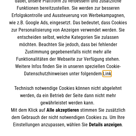
dabei, unsere Plattform zu verbessern und zusätzliche
BIC: GENODED 1PA7
Funktionen bereitzustellen. Sie werden zur besseren
Erfolgskontrolle und Aussteuerung von Werbekampagnen,
wie z.B. Google Ads, eingesetzt. Das bedeutet, dass Cookies
zur Personalisierung von Anzeigen verwendet werden. Sie
entscheiden selbst, welche Kategorien Sie zulassen
möchten. Beachten Sie jedoch, dass bei fehlender
Zustimmung gegebenenfalls nicht mehr alle
Funktionalitäten der Webseite zur Verfügung stehen.
Weitere Infos finden Sie in unseren speziellen Cookie-
Newsletter abonnieren
Datenschutzhinweisen unter folgendem
Link
.
Technisch notwendige Cookies können nicht abgelehnt
Cookies verwalten
|
AGB
|
Impressum
|
Datenschutz
|
werden, da ein Betrieb der Seite dann nicht mehr
Barrierefreiheit
|
Kontakt
|
Sharepoint
|
Mediathek
gewährleistet werden kann.
Mit dem Klick auf
Alle akzeptieren
stimmen Sie zusätzlich
dem Gebrauch der nicht notwendigen Cookies zu. Um Ihre
Einstellungen anzupassen, wählen Sie
Details anzeigen
.