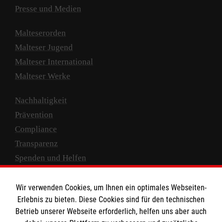
Presse und Medien
Malteserorden
Malteser Jugend
Malteser International
Malteser Werke
Nachhaltigkeit
Prävention
Compliance
Transparenz
Spenden und Helfen
Spendenkonto
Wir verwenden Cookies, um Ihnen ein optimales Webseiten-
Empfänger: Malteser Hilfsdienst e.V.
Erlebnis zu bieten. Diese Cookies sind für den technischen
Betrieb unserer Webseite erforderlich, helfen uns aber auch
IBAN: DE10 3706 0120 1201 2000 12