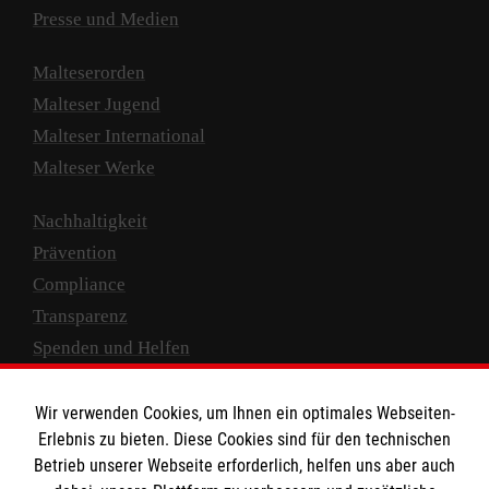
Presse und Medien
Malteserorden
Malteser Jugend
Malteser International
Malteser Werke
Nachhaltigkeit
Prävention
Compliance
Transparenz
Spenden und Helfen
Spendenkonto
Wir verwenden Cookies, um Ihnen ein optimales Webseiten-
Empfänger: Malteser Hilfsdienst e.V.
Erlebnis zu bieten. Diese Cookies sind für den technischen
Betrieb unserer Webseite erforderlich, helfen uns aber auch
IBAN: DE10 3706 0120 1201 2000 12