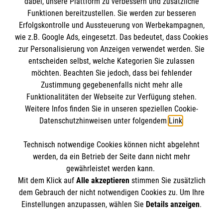
dabei, unsere Plattform zu verbessern und zusätzliche
BIC: GENODED 1PA7
Funktionen bereitzustellen. Sie werden zur besseren
Erfolgskontrolle und Aussteuerung von Werbekampagnen,
wie z.B. Google Ads, eingesetzt. Das bedeutet, dass Cookies
zur Personalisierung von Anzeigen verwendet werden. Sie
entscheiden selbst, welche Kategorien Sie zulassen
möchten. Beachten Sie jedoch, dass bei fehlender
Zustimmung gegebenenfalls nicht mehr alle
Funktionalitäten der Webseite zur Verfügung stehen.
Weitere Infos finden Sie in unseren speziellen Cookie-
Newsletter abonnieren
Datenschutzhinweisen unter folgendem
Link
.
Technisch notwendige Cookies können nicht abgelehnt
Cookies verwalten
|
AGB
|
Impressum
|
Datenschutz
|
werden, da ein Betrieb der Seite dann nicht mehr
Barrierefreiheit
|
Kontakt
|
Sharepoint
|
Mediathek
gewährleistet werden kann.
Mit dem Klick auf
Alle akzeptieren
stimmen Sie zusätzlich
dem Gebrauch der nicht notwendigen Cookies zu. Um Ihre
Einstellungen anzupassen, wählen Sie
Details anzeigen
.