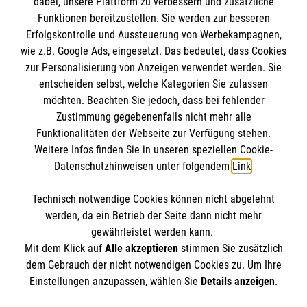
dabei, unsere Plattform zu verbessern und zusätzliche
BIC: GENODED 1PA7
Funktionen bereitzustellen. Sie werden zur besseren
Erfolgskontrolle und Aussteuerung von Werbekampagnen,
wie z.B. Google Ads, eingesetzt. Das bedeutet, dass Cookies
zur Personalisierung von Anzeigen verwendet werden. Sie
entscheiden selbst, welche Kategorien Sie zulassen
möchten. Beachten Sie jedoch, dass bei fehlender
Zustimmung gegebenenfalls nicht mehr alle
Funktionalitäten der Webseite zur Verfügung stehen.
Weitere Infos finden Sie in unseren speziellen Cookie-
Newsletter abonnieren
Datenschutzhinweisen unter folgendem
Link
.
Technisch notwendige Cookies können nicht abgelehnt
Cookies verwalten
|
AGB
|
Impressum
|
Datenschutz
|
werden, da ein Betrieb der Seite dann nicht mehr
Barrierefreiheit
|
Kontakt
|
Sharepoint
|
Mediathek
gewährleistet werden kann.
Mit dem Klick auf
Alle akzeptieren
stimmen Sie zusätzlich
dem Gebrauch der nicht notwendigen Cookies zu. Um Ihre
Einstellungen anzupassen, wählen Sie
Details anzeigen
.