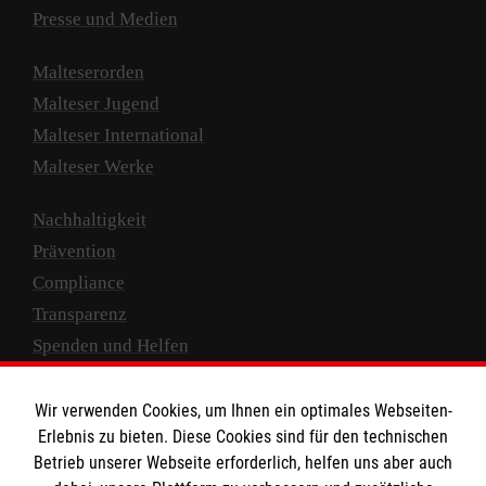
Presse und Medien
Malteserorden
Malteser Jugend
Malteser International
Malteser Werke
Nachhaltigkeit
Prävention
Compliance
Transparenz
Spenden und Helfen
Spendenkonto
Wir verwenden Cookies, um Ihnen ein optimales Webseiten-
Empfänger: Malteser Hilfsdienst e.V.
Erlebnis zu bieten. Diese Cookies sind für den technischen
Betrieb unserer Webseite erforderlich, helfen uns aber auch
IBAN: DE10 3706 0120 1201 2000 12