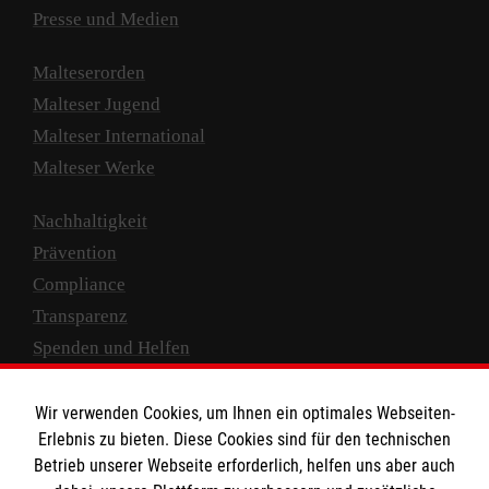
Presse und Medien
Malteserorden
Malteser Jugend
Malteser International
Malteser Werke
Nachhaltigkeit
Prävention
Compliance
Transparenz
Spenden und Helfen
Spendenkonto
Wir verwenden Cookies, um Ihnen ein optimales Webseiten-
Empfänger: Malteser Hilfsdienst e.V.
Erlebnis zu bieten. Diese Cookies sind für den technischen
Betrieb unserer Webseite erforderlich, helfen uns aber auch
IBAN: DE10 3706 0120 1201 2000 12