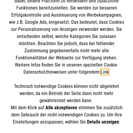
dabei, unsere Plattform zu verbessern und zusätzliche
BIC: GENODED 1PA7
Funktionen bereitzustellen. Sie werden zur besseren
Erfolgskontrolle und Aussteuerung von Werbekampagnen,
wie z.B. Google Ads, eingesetzt. Das bedeutet, dass Cookies
zur Personalisierung von Anzeigen verwendet werden. Sie
entscheiden selbst, welche Kategorien Sie zulassen
möchten. Beachten Sie jedoch, dass bei fehlender
Zustimmung gegebenenfalls nicht mehr alle
Funktionalitäten der Webseite zur Verfügung stehen.
Weitere Infos finden Sie in unseren speziellen Cookie-
Newsletter abonnieren
Datenschutzhinweisen unter folgendem
Link
.
Technisch notwendige Cookies können nicht abgelehnt
Cookies verwalten
|
AGB
|
Impressum
|
Datenschutz
|
werden, da ein Betrieb der Seite dann nicht mehr
Barrierefreiheit
|
Kontakt
|
Sharepoint
|
Mediathek
gewährleistet werden kann.
Mit dem Klick auf
Alle akzeptieren
stimmen Sie zusätzlich
dem Gebrauch der nicht notwendigen Cookies zu. Um Ihre
Einstellungen anzupassen, wählen Sie
Details anzeigen
.