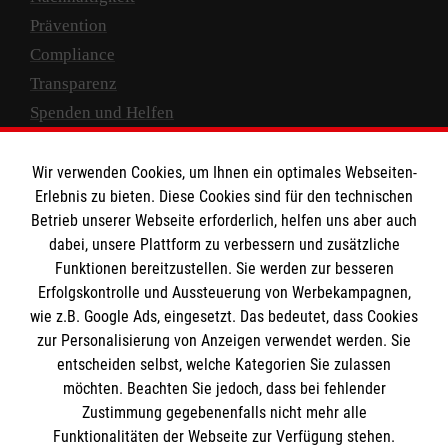
Prävention
Compliance
Transparenz
Spenden und Helfen
Spendenkonto
Wir verwenden Cookies, um Ihnen ein optimales Webseiten-
Empfänger: Malteser Hilfsdienst e.V.
Erlebnis zu bieten. Diese Cookies sind für den technischen
Betrieb unserer Webseite erforderlich, helfen uns aber auch
IBAN: DE10 3706 0120 1201 2000 12
dabei, unsere Plattform zu verbessern und zusätzliche
BIC: GENODED 1PA7
Funktionen bereitzustellen. Sie werden zur besseren
Erfolgskontrolle und Aussteuerung von Werbekampagnen,
wie z.B. Google Ads, eingesetzt. Das bedeutet, dass Cookies
zur Personalisierung von Anzeigen verwendet werden. Sie
entscheiden selbst, welche Kategorien Sie zulassen
möchten. Beachten Sie jedoch, dass bei fehlender
Zustimmung gegebenenfalls nicht mehr alle
Funktionalitäten der Webseite zur Verfügung stehen.