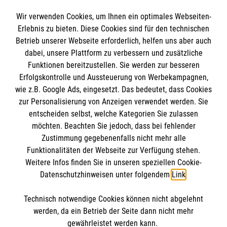
Spendenkonto
Wir verwenden Cookies, um Ihnen ein optimales Webseiten-
Empfänger: Malteser Hilfsdienst e.V.
Erlebnis zu bieten. Diese Cookies sind für den technischen
Betrieb unserer Webseite erforderlich, helfen uns aber auch
IBAN: DE10 3706 0120 1201 2000 12
dabei, unsere Plattform zu verbessern und zusätzliche
BIC: GENODED 1PA7
Funktionen bereitzustellen. Sie werden zur besseren
Erfolgskontrolle und Aussteuerung von Werbekampagnen,
wie z.B. Google Ads, eingesetzt. Das bedeutet, dass Cookies
zur Personalisierung von Anzeigen verwendet werden. Sie
entscheiden selbst, welche Kategorien Sie zulassen
möchten. Beachten Sie jedoch, dass bei fehlender
Zustimmung gegebenenfalls nicht mehr alle
Funktionalitäten der Webseite zur Verfügung stehen.
Weitere Infos finden Sie in unseren speziellen Cookie-
Newsletter abonnieren
Datenschutzhinweisen unter folgendem
Link
.
Technisch notwendige Cookies können nicht abgelehnt
Cookies verwalten
|
AGB
|
Impressum
|
Datenschutz
|
werden, da ein Betrieb der Seite dann nicht mehr
Barrierefreiheit
|
Kontakt
|
Sharepoint
|
Mediathek
gewährleistet werden kann.