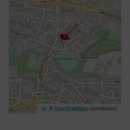
©
OpenStreetMap
contributors.
+
−
⇧