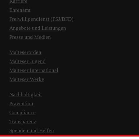
Karriere
Ehrenamt
Freiwilligendienst (FSJ/BFD)
Angebote und Leistungen
Presse und Medien
Malteserorden
Malteser Jugend
Malteser International
Malteser Werke
Nachhaltigkeit
Prävention
Compliance
Transparenz
Spenden und Helfen