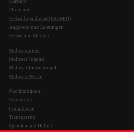
Karriere
Ehrenamt
Freiwilligendienst (FSJ/BFD)
Angebote und Leistungen
Presse und Medien
Malteserorden
Malteser Jugend
Malteser International
Malteser Werke
Nachhaltigkeit
Prävention
Compliance
Transparenz
Spenden und Helfen