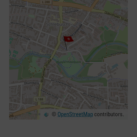
©
OpenStreetMap
contributors.
+
−
⇧