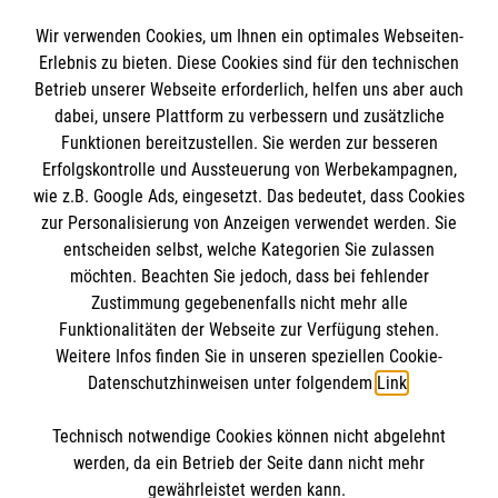
Spendenkonto
Wir verwenden Cookies, um Ihnen ein optimales Webseiten-
Empfänger: Malteser Hilfsdienst e.V.
Erlebnis zu bieten. Diese Cookies sind für den technischen
Betrieb unserer Webseite erforderlich, helfen uns aber auch
IBAN: DE10 3706 0120 1201 2000 12
dabei, unsere Plattform zu verbessern und zusätzliche
BIC: GENODED 1PA7
Funktionen bereitzustellen. Sie werden zur besseren
Erfolgskontrolle und Aussteuerung von Werbekampagnen,
wie z.B. Google Ads, eingesetzt. Das bedeutet, dass Cookies
zur Personalisierung von Anzeigen verwendet werden. Sie
entscheiden selbst, welche Kategorien Sie zulassen
möchten. Beachten Sie jedoch, dass bei fehlender
Zustimmung gegebenenfalls nicht mehr alle
Funktionalitäten der Webseite zur Verfügung stehen.
Weitere Infos finden Sie in unseren speziellen Cookie-
Newsletter abonnieren
Datenschutzhinweisen unter folgendem
Link
.
Technisch notwendige Cookies können nicht abgelehnt
Cookies verwalten
|
AGB
|
Impressum
|
Datenschutz
|
werden, da ein Betrieb der Seite dann nicht mehr
Barrierefreiheit
|
Kontakt
|
Sharepoint
|
Mediathek
gewährleistet werden kann.