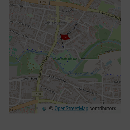
©
OpenStreetMap
contributors.
+
−
⇧