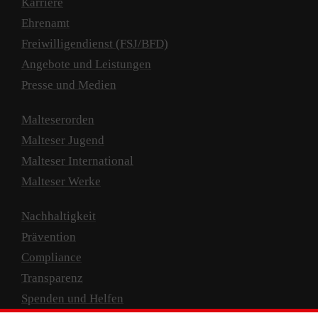
Karriere
Ehrenamt
Freiwilligendienst (FSJ/BFD)
Angebote und Leistungen
Presse und Medien
Malteserorden
Malteser Jugend
Malteser International
Malteser Werke
Nachhaltigkeit
Prävention
Compliance
Transparenz
Spenden und Helfen