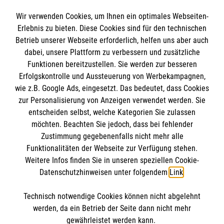
Spendenkonto
Wir verwenden Cookies, um Ihnen ein optimales Webseiten-
Empfänger: Malteser Hilfsdienst e.V.
Erlebnis zu bieten. Diese Cookies sind für den technischen
Betrieb unserer Webseite erforderlich, helfen uns aber auch
IBAN: DE10 3706 0120 1201 2000 12
dabei, unsere Plattform zu verbessern und zusätzliche
BIC: GENODED 1PA7
Funktionen bereitzustellen. Sie werden zur besseren
Erfolgskontrolle und Aussteuerung von Werbekampagnen,
wie z.B. Google Ads, eingesetzt. Das bedeutet, dass Cookies
zur Personalisierung von Anzeigen verwendet werden. Sie
entscheiden selbst, welche Kategorien Sie zulassen
möchten. Beachten Sie jedoch, dass bei fehlender
Zustimmung gegebenenfalls nicht mehr alle
Funktionalitäten der Webseite zur Verfügung stehen.
Weitere Infos finden Sie in unseren speziellen Cookie-
Newsletter abonnieren
Datenschutzhinweisen unter folgendem
Link
.
Technisch notwendige Cookies können nicht abgelehnt
Cookies verwalten
|
AGB
|
Impressum
|
Datenschutz
|
werden, da ein Betrieb der Seite dann nicht mehr
Barrierefreiheit
|
Kontakt
|
Sharepoint
|
Mediathek
gewährleistet werden kann.