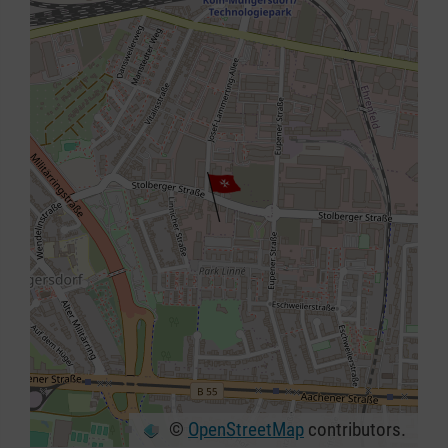
©
OpenStreetMap
contributors.