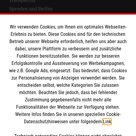
Spenden und Helfen
Spendenkonto
Wir verwenden Cookies, um Ihnen ein optimales Webseiten-
Empfänger: Malteser Hilfsdienst e.V.
Erlebnis zu bieten. Diese Cookies sind für den technischen
Betrieb unserer Webseite erforderlich, helfen uns aber auch
IBAN: DE10 3706 0120 1201 2000 12
dabei, unsere Plattform zu verbessern und zusätzliche
BIC: GENODED 1PA7
Funktionen bereitzustellen. Sie werden zur besseren
Erfolgskontrolle und Aussteuerung von Werbekampagnen,
wie z.B. Google Ads, eingesetzt. Das bedeutet, dass Cookies
zur Personalisierung von Anzeigen verwendet werden. Sie
entscheiden selbst, welche Kategorien Sie zulassen
möchten. Beachten Sie jedoch, dass bei fehlender
Zustimmung gegebenenfalls nicht mehr alle
Funktionalitäten der Webseite zur Verfügung stehen.
Weitere Infos finden Sie in unseren speziellen Cookie-
Newsletter abonnieren
Datenschutzhinweisen unter folgendem
Link
.