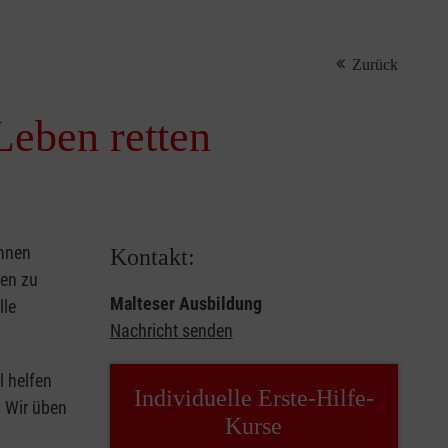
Zurück
Leben retten
önnen
Kontakt:
sen zu
Malteser Ausbildung
lle
Nachricht senden
l helfen
Individuelle Erste-Hilfe-
. Wir üben
Kurse