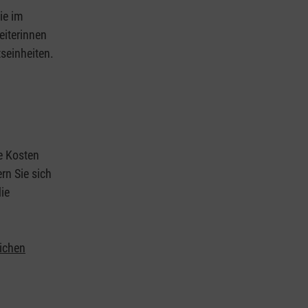
ie im
eiterinnen
tseinheiten.
ie Kosten
rn Sie sich
ie
lichen