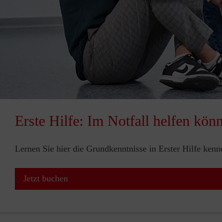
Erste Hilfe: Im Notfall helfen kön
Lernen Sie hier die Grundkenntnisse in Erster Hilfe ken
Jetzt buchen