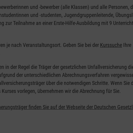
nbewerberinnen und -bewerber (alle Klassen) und alle Personen, d
zinstudentinnen und -studenten, Jugendgruppenleitende, Übungsl
ng zur Teilnahme an einer Erste-Hilfe-Ausbildung mit 9 Unterrich
eren je nach Veranstaltungsort. Geben Sie bei der
Kurssuche
Ihre
.
en in der Regel die Träger der gesetzlichen Unfallversicherung d
 Aufgrund der unterschiedlichen Abrechnungsverfahren vergewisse
allversicherungsträger über die notwendigen Schritte. Wenn Sie d
s Kurses vorlegen, übernehmen wir die Abrechnung für Sie.
herungsträger finden Sie auf der Webseite der Deutschen Gesetz