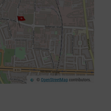
©
OpenStreetMap
contributors.