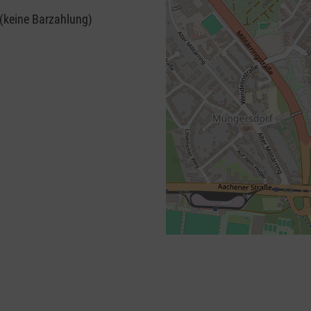
 (keine Barzahlung)
+
−
⇧