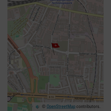
©
OpenStreetMap
contributors.