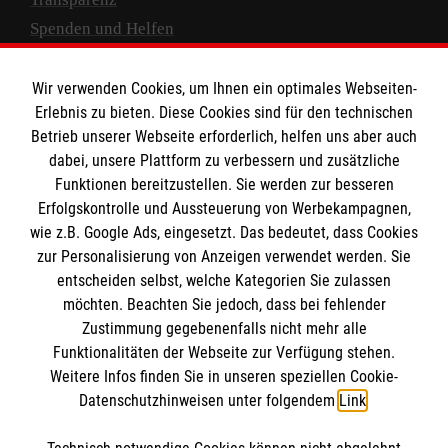
Spenden und Helfen
Spendenkonto
Wir verwenden Cookies, um Ihnen ein optimales Webseiten-
Empfänger: Malteser Hilfsdienst e.V.
Erlebnis zu bieten. Diese Cookies sind für den technischen
Betrieb unserer Webseite erforderlich, helfen uns aber auch
IBAN: DE10 3706 0120 1201 2000 12
dabei, unsere Plattform zu verbessern und zusätzliche
BIC: GENODED 1PA7
Funktionen bereitzustellen. Sie werden zur besseren
Erfolgskontrolle und Aussteuerung von Werbekampagnen,
wie z.B. Google Ads, eingesetzt. Das bedeutet, dass Cookies
zur Personalisierung von Anzeigen verwendet werden. Sie
entscheiden selbst, welche Kategorien Sie zulassen
möchten. Beachten Sie jedoch, dass bei fehlender
Zustimmung gegebenenfalls nicht mehr alle
Funktionalitäten der Webseite zur Verfügung stehen.
Weitere Infos finden Sie in unseren speziellen Cookie-
Newsletter abonnieren
Datenschutzhinweisen unter folgendem
Link
.