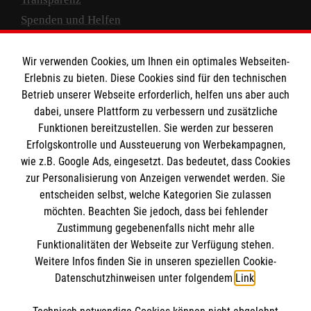
Spenden und Helfen
Spendenkonto
Wir verwenden Cookies, um Ihnen ein optimales Webseiten-
Empfänger: Malteser Hilfsdienst e.V.
Erlebnis zu bieten. Diese Cookies sind für den technischen
Betrieb unserer Webseite erforderlich, helfen uns aber auch
IBAN: DE10 3706 0120 1201 2000 12
dabei, unsere Plattform zu verbessern und zusätzliche
BIC: GENODED 1PA7
Funktionen bereitzustellen. Sie werden zur besseren
Erfolgskontrolle und Aussteuerung von Werbekampagnen,
wie z.B. Google Ads, eingesetzt. Das bedeutet, dass Cookies
zur Personalisierung von Anzeigen verwendet werden. Sie
entscheiden selbst, welche Kategorien Sie zulassen
möchten. Beachten Sie jedoch, dass bei fehlender
Zustimmung gegebenenfalls nicht mehr alle
Funktionalitäten der Webseite zur Verfügung stehen.
Weitere Infos finden Sie in unseren speziellen Cookie-
Newsletter abonnieren
Datenschutzhinweisen unter folgendem
Link
.