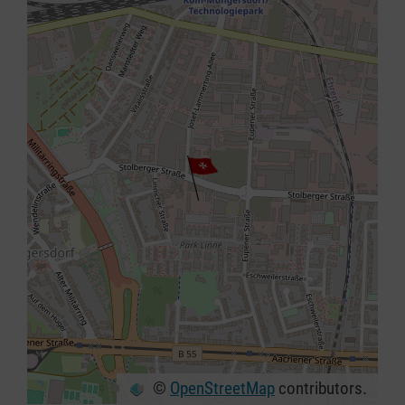
©
OpenStreetMap
contributors.