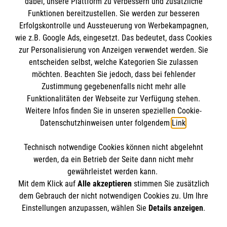
dabei, unsere Plattform zu verbessern und zusätzliche
BIC: GENODED 1PA7
Funktionen bereitzustellen. Sie werden zur besseren
Erfolgskontrolle und Aussteuerung von Werbekampagnen,
wie z.B. Google Ads, eingesetzt. Das bedeutet, dass Cookies
zur Personalisierung von Anzeigen verwendet werden. Sie
entscheiden selbst, welche Kategorien Sie zulassen
möchten. Beachten Sie jedoch, dass bei fehlender
Zustimmung gegebenenfalls nicht mehr alle
Funktionalitäten der Webseite zur Verfügung stehen.
Weitere Infos finden Sie in unseren speziellen Cookie-
Newsletter abonnieren
Datenschutzhinweisen unter folgendem
Link
.
Technisch notwendige Cookies können nicht abgelehnt
Cookies verwalten
|
AGB
|
Impressum
|
Datenschutz
|
werden, da ein Betrieb der Seite dann nicht mehr
Barrierefreiheit
|
Kontakt
|
Sharepoint
|
Mediathek
gewährleistet werden kann.
Mit dem Klick auf
Alle akzeptieren
stimmen Sie zusätzlich
dem Gebrauch der nicht notwendigen Cookies zu. Um Ihre
Einstellungen anzupassen, wählen Sie
Details anzeigen
.