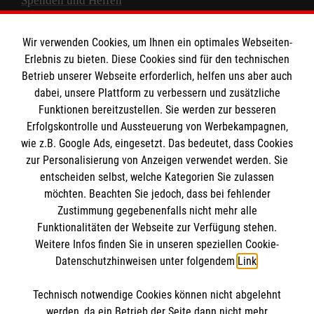
Spenden und Helfen
Spendenkonto
Wir verwenden Cookies, um Ihnen ein optimales Webseiten-
Empfänger: Malteser Hilfsdienst e.V.
Erlebnis zu bieten. Diese Cookies sind für den technischen
Betrieb unserer Webseite erforderlich, helfen uns aber auch
IBAN: DE10 3706 0120 1201 2000 12
dabei, unsere Plattform zu verbessern und zusätzliche
BIC: GENODED 1PA7
Funktionen bereitzustellen. Sie werden zur besseren
Erfolgskontrolle und Aussteuerung von Werbekampagnen,
wie z.B. Google Ads, eingesetzt. Das bedeutet, dass Cookies
zur Personalisierung von Anzeigen verwendet werden. Sie
entscheiden selbst, welche Kategorien Sie zulassen
möchten. Beachten Sie jedoch, dass bei fehlender
Zustimmung gegebenenfalls nicht mehr alle
Funktionalitäten der Webseite zur Verfügung stehen.
Weitere Infos finden Sie in unseren speziellen Cookie-
Newsletter abonnieren
Datenschutzhinweisen unter folgendem
Link
.
Technisch notwendige Cookies können nicht abgelehnt
Cookies verwalten
|
AGB
|
Impressum
|
Datenschutz
|
werden, da ein Betrieb der Seite dann nicht mehr