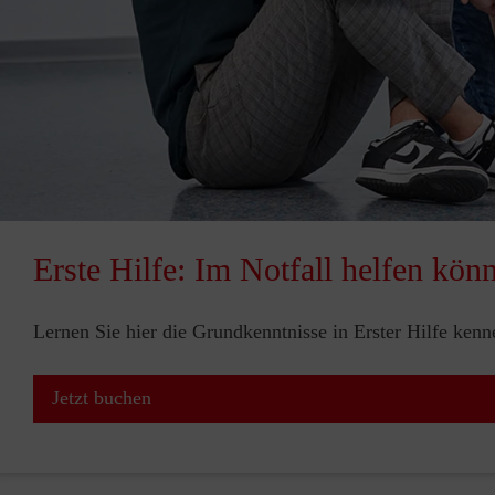
Erste Hilfe: Im Notfall helfen kön
Lernen Sie hier die Grundkenntnisse in Erster Hilfe ken
Jetzt buchen