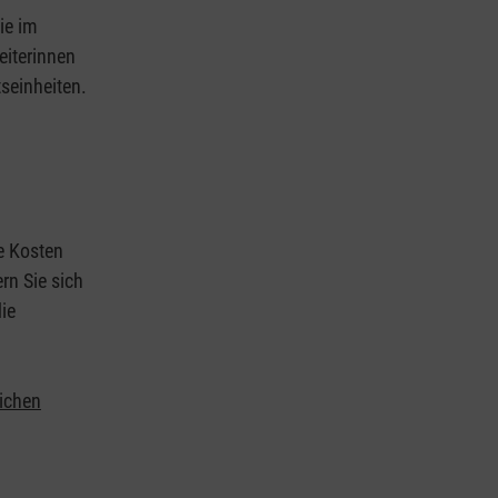
ie im
eiterinnen
tseinheiten.
ie Kosten
rn Sie sich
ie
lichen