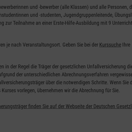
nbewerberinnen und -bewerber (alle Klassen) und alle Personen, d
zinstudentinnen und -studenten, Jugendgruppenleitende, Übungsl
ng zur Teilnahme an einer Erste-Hilfe-Ausbildung mit 9 Unterrich
eren je nach Veranstaltungsort. Geben Sie bei der
Kurssuche
Ihre
.
en in der Regel die Träger der gesetzlichen Unfallversicherung d
 Aufgrund der unterschiedlichen Abrechnungsverfahren vergewisse
allversicherungsträger über die notwendigen Schritte. Wenn Sie d
s Kurses vorlegen, übernehmen wir die Abrechnung für Sie.
herungsträger finden Sie auf der Webseite der Deutschen Gesetz