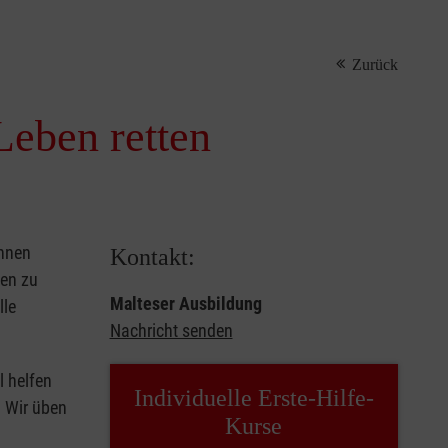
Zurück
Leben retten
önnen
Kontakt:
sen zu
Malteser Ausbildung
lle
Nachricht senden
l helfen
Individuelle Erste-Hilfe-
. Wir üben
Kurse