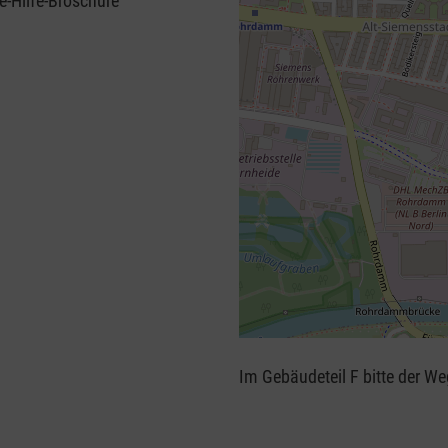
e-Hilfe-Broschüre
+
−
Im Gebäudeteil F bitte der W
⇧