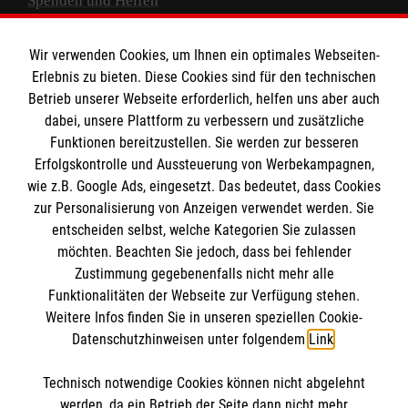
Spenden und Helfen
Spendenkonto
Wir verwenden Cookies, um Ihnen ein optimales Webseiten-
Empfänger: Malteser Hilfsdienst e.V.
Erlebnis zu bieten. Diese Cookies sind für den technischen
Betrieb unserer Webseite erforderlich, helfen uns aber auch
IBAN: DE10 3706 0120 1201 2000 12
dabei, unsere Plattform zu verbessern und zusätzliche
BIC: GENODED 1PA7
Funktionen bereitzustellen. Sie werden zur besseren
Erfolgskontrolle und Aussteuerung von Werbekampagnen,
wie z.B. Google Ads, eingesetzt. Das bedeutet, dass Cookies
zur Personalisierung von Anzeigen verwendet werden. Sie
entscheiden selbst, welche Kategorien Sie zulassen
möchten. Beachten Sie jedoch, dass bei fehlender
Zustimmung gegebenenfalls nicht mehr alle
Funktionalitäten der Webseite zur Verfügung stehen.
Weitere Infos finden Sie in unseren speziellen Cookie-
Newsletter abonnieren
Datenschutzhinweisen unter folgendem
Link
.
Technisch notwendige Cookies können nicht abgelehnt
Cookies verwalten
|
AGB
|
Impressum
|
Datenschutz
|
werden, da ein Betrieb der Seite dann nicht mehr