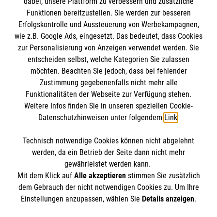
dabei, unsere Plattform zu verbessern und zusätzliche
BIC: GENODED 1PA7
Funktionen bereitzustellen. Sie werden zur besseren
Erfolgskontrolle und Aussteuerung von Werbekampagnen,
wie z.B. Google Ads, eingesetzt. Das bedeutet, dass Cookies
zur Personalisierung von Anzeigen verwendet werden. Sie
entscheiden selbst, welche Kategorien Sie zulassen
möchten. Beachten Sie jedoch, dass bei fehlender
Zustimmung gegebenenfalls nicht mehr alle
Funktionalitäten der Webseite zur Verfügung stehen.
Weitere Infos finden Sie in unseren speziellen Cookie-
Newsletter abonnieren
Datenschutzhinweisen unter folgendem
Link
.
Technisch notwendige Cookies können nicht abgelehnt
Cookies verwalten
|
AGB
|
Impressum
|
Datenschutz
|
werden, da ein Betrieb der Seite dann nicht mehr
Barrierefreiheit
|
Kontakt
|
Sharepoint
|
Mediathek
gewährleistet werden kann.
Mit dem Klick auf
Alle akzeptieren
stimmen Sie zusätzlich
dem Gebrauch der nicht notwendigen Cookies zu. Um Ihre
Einstellungen anzupassen, wählen Sie
Details anzeigen
.