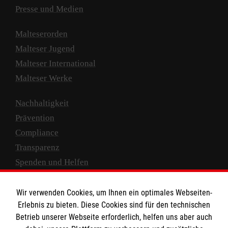
Presse und Medien
Malteserorden
Malteser Jugend
Malteser International
Malteser Werke
Nachhaltigkeit
Prävention
Compliance
Transparenz
Spenden und Helfen
Spendenkonto
Wir verwenden Cookies, um Ihnen ein optimales Webseiten-
Empfänger: Malteser Hilfsdienst e.V.
Erlebnis zu bieten. Diese Cookies sind für den technischen
Betrieb unserer Webseite erforderlich, helfen uns aber auch
IBAN: DE10 3706 0120 1201 2000 12