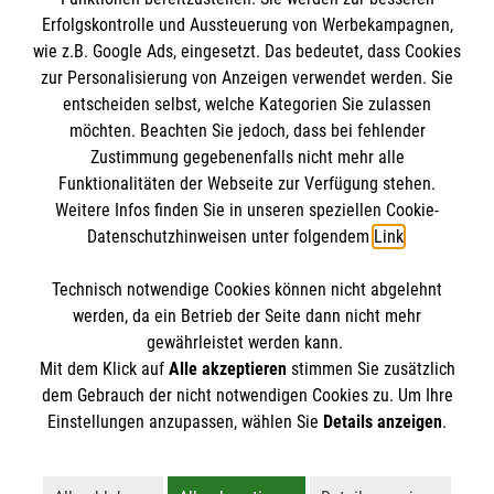
Erfolgskontrolle und Aussteuerung von Werbekampagnen,
wie z.B. Google Ads, eingesetzt. Das bedeutet, dass Cookies
zur Personalisierung von Anzeigen verwendet werden. Sie
entscheiden selbst, welche Kategorien Sie zulassen
möchten. Beachten Sie jedoch, dass bei fehlender
Zustimmung gegebenenfalls nicht mehr alle
Funktionalitäten der Webseite zur Verfügung stehen.
Weitere Infos finden Sie in unseren speziellen Cookie-
Newsletter abonnieren
Datenschutzhinweisen unter folgendem
Link
.
Technisch notwendige Cookies können nicht abgelehnt
Cookies verwalten
|
AGB
|
Impressum
|
Datenschutz
|
werden, da ein Betrieb der Seite dann nicht mehr
Barrierefreiheit
|
Kontakt
|
Sharepoint
|
Mediathek
gewährleistet werden kann.
Mit dem Klick auf
Alle akzeptieren
stimmen Sie zusätzlich
dem Gebrauch der nicht notwendigen Cookies zu. Um Ihre
Einstellungen anzupassen, wählen Sie
Details anzeigen
.