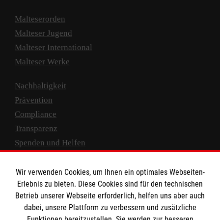
Malteserorden
Malteser Jugend
Malteser International
Malteser Werke
Nachhaltigkeit
Prävention
Compliance
Transparenz
Spenden und Helfen
Spendenkonto
Wir verwenden Cookies, um Ihnen ein optimales Webseiten-
Empfänger: Malteser Hilfsdienst e.V.
Erlebnis zu bieten. Diese Cookies sind für den technischen
Betrieb unserer Webseite erforderlich, helfen uns aber auch
IBAN: DE10 3706 0120 1201 2000 12
dabei, unsere Plattform zu verbessern und zusätzliche
BIC: GENODED 1PA7
Funktionen bereitzustellen. Sie werden zur besseren