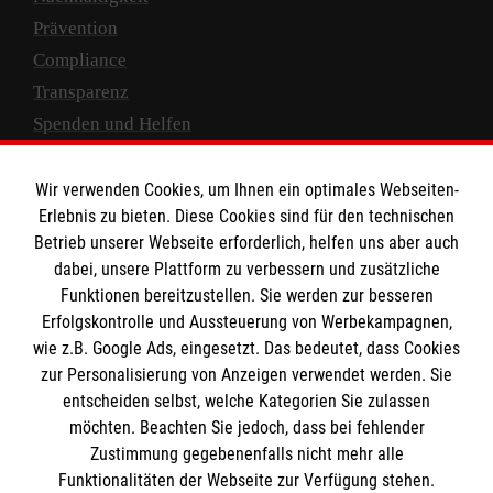
Prävention
Compliance
Transparenz
Spenden und Helfen
Spendenkonto
Wir verwenden Cookies, um Ihnen ein optimales Webseiten-
Empfänger: Malteser Hilfsdienst e.V.
Erlebnis zu bieten. Diese Cookies sind für den technischen
Betrieb unserer Webseite erforderlich, helfen uns aber auch
IBAN: DE10 3706 0120 1201 2000 12
dabei, unsere Plattform zu verbessern und zusätzliche
BIC: GENODED 1PA7
Funktionen bereitzustellen. Sie werden zur besseren
Erfolgskontrolle und Aussteuerung von Werbekampagnen,
wie z.B. Google Ads, eingesetzt. Das bedeutet, dass Cookies
zur Personalisierung von Anzeigen verwendet werden. Sie
entscheiden selbst, welche Kategorien Sie zulassen
möchten. Beachten Sie jedoch, dass bei fehlender
Zustimmung gegebenenfalls nicht mehr alle
Funktionalitäten der Webseite zur Verfügung stehen.