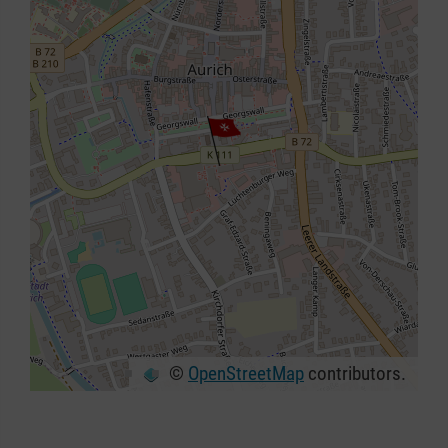
©
OpenStreetMap
contributors.
+
−
⇧