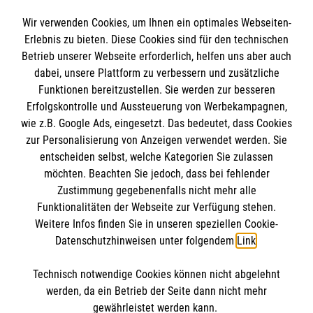
Spendenkonto
Wir verwenden Cookies, um Ihnen ein optimales Webseiten-
Empfänger: Malteser Hilfsdienst e.V.
Erlebnis zu bieten. Diese Cookies sind für den technischen
Betrieb unserer Webseite erforderlich, helfen uns aber auch
IBAN: DE10 3706 0120 1201 2000 12
dabei, unsere Plattform zu verbessern und zusätzliche
BIC: GENODED 1PA7
Funktionen bereitzustellen. Sie werden zur besseren
Erfolgskontrolle und Aussteuerung von Werbekampagnen,
wie z.B. Google Ads, eingesetzt. Das bedeutet, dass Cookies
zur Personalisierung von Anzeigen verwendet werden. Sie
entscheiden selbst, welche Kategorien Sie zulassen
möchten. Beachten Sie jedoch, dass bei fehlender
Zustimmung gegebenenfalls nicht mehr alle
Funktionalitäten der Webseite zur Verfügung stehen.
Weitere Infos finden Sie in unseren speziellen Cookie-
Newsletter abonnieren
Datenschutzhinweisen unter folgendem
Link
.
Technisch notwendige Cookies können nicht abgelehnt
Cookies verwalten
|
AGB
|
Impressum
|
Datenschutz
|
werden, da ein Betrieb der Seite dann nicht mehr
Barrierefreiheit
|
Kontakt
|
Sharepoint
|
Mediathek
gewährleistet werden kann.