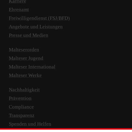
Karriere
Ehrenamt
Freiwilligendienst (FSJ/BFD)
Angebote und Leistungen
Presse und Medien
Malteserorden
Malteser Jugend
Malteser International
Malteser Werke
Nachhaltigkeit
Prävention
Compliance
Transparenz
Spenden und Helfen