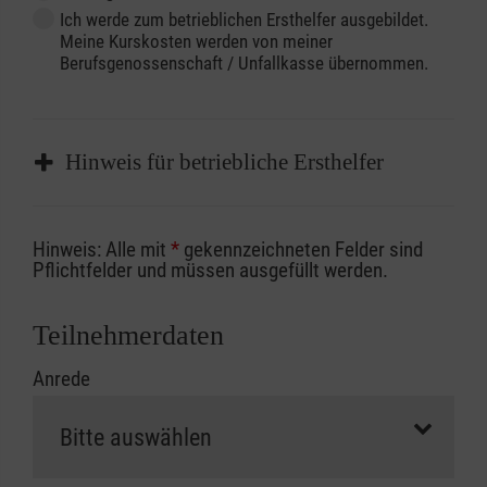
Ich werde zum betrieblichen Ersthelfer ausgebildet.
Meine Kurskosten werden von meiner
Berufsgenossenschaft / Unfallkasse übernommen.
Hinweis für betriebliche Ersthelfer
Sofern Sie ein Kostenübernahmeverfahren
Hinweis: Alle mit
*
gekennzeichneten Felder sind
Ihrer Berufsgenossenschaft / Unfallkasse
Pflichtfelder und müssen ausgefüllt werden.
nutzen, beachten Sie bitte, dass die
Abrechnungsunterlagen spätestens zu
Teilnehmerdaten
Kursbeginn vorliegen müssen. Andernfalls
Anrede
erfolgt eine Abrechnung der vollen Kursgebühr
als Selbstzahler.
Die notwendigen Formulare für die
Kostenübernahme erhalten Sie bei der für Sie