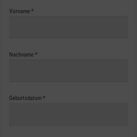
zuständigen Berufsgenossenschaft oder
Vorname
*
Unfallkasse.
Nachname
*
Geburtsdatum
*