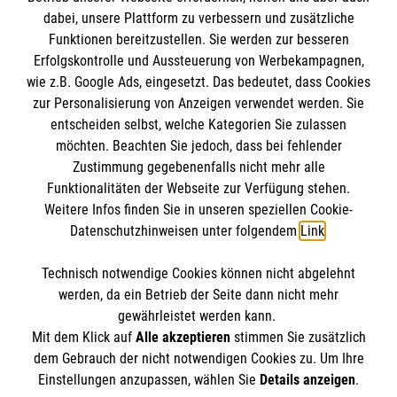
dabei, unsere Plattform zu verbessern und zusätzliche
BIC: GENODED 1PA7
Funktionen bereitzustellen. Sie werden zur besseren
Erfolgskontrolle und Aussteuerung von Werbekampagnen,
wie z.B. Google Ads, eingesetzt. Das bedeutet, dass Cookies
zur Personalisierung von Anzeigen verwendet werden. Sie
entscheiden selbst, welche Kategorien Sie zulassen
möchten. Beachten Sie jedoch, dass bei fehlender
Zustimmung gegebenenfalls nicht mehr alle
Funktionalitäten der Webseite zur Verfügung stehen.
Weitere Infos finden Sie in unseren speziellen Cookie-
Newsletter abonnieren
Datenschutzhinweisen unter folgendem
Link
.
Technisch notwendige Cookies können nicht abgelehnt
Cookies verwalten
|
AGB
|
Impressum
|
Datenschutz
|
werden, da ein Betrieb der Seite dann nicht mehr
Barrierefreiheit
|
Kontakt
|
Sharepoint
|
Mediathek
gewährleistet werden kann.
Mit dem Klick auf
Alle akzeptieren
stimmen Sie zusätzlich
dem Gebrauch der nicht notwendigen Cookies zu. Um Ihre
Einstellungen anzupassen, wählen Sie
Details anzeigen
.